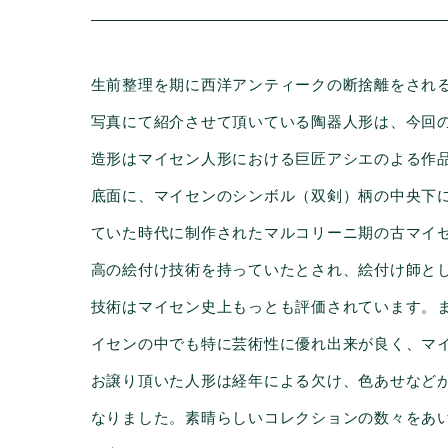
生前整理を期に西洋アンティークの断捨離をされ
写真にて紹介させて頂いている陶器人形は、今回の
造形はマイセン人形における巨匠アシエのよる作
底面に、マイセンのシンボル（双剣）柄の中央下
ていた時代に制作されたマルコリーニ期の古マイ
高の絵付け技術を持っていたとされ、絵付け師と
技術はマイセン史上もっとも評価されています。
イセンの中でも特に芸術性に優れ出来が良く、マ
お譲り頂いた人形は経年による欠け、色あせなど
なりました。素晴らしいコレクションの数々をあ