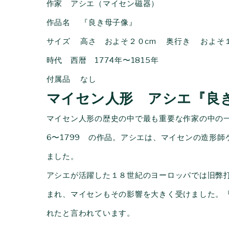
作家 アシエ（マイセン磁器）
作品名
『良き母子像』
サイズ 高さ およそ２０
cm
奥行き およそ
時代 西暦 1774年〜1815年
付属品
なし
マイセン人形 アシエ『良
マイセン人形の歴史の中で最も重要な作家の中の
6〜1799 の作品。アシエは、マイセンの造形
ました。
アシエが活躍した１８世紀のヨーロッパでは旧弊
まれ、マイセンもその影響を大きく受けました。
れたと言われています。