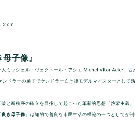
１２
cm
き母子像』
一人
ミッシェル・ヴェクトール・アシエ
Michel Vitor Acier 
師ケンドラーの弟子でケンドラー亡き後モデルマイスターとして
打破と新秩序の確立を目指して起こった革新的思想『啓蒙主義』
『
良き母子像
』は知的で善良な市民生活の模範の一つとしてが制