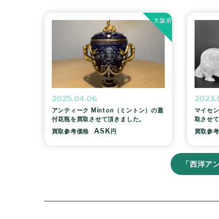
大阪府
2025.04.06
2023.
アンティーク Minton（ミントン）の蓋
マイセン
付花瓶を買取させて頂きました。
取させ
ASK
買取参考価格
円
買取参
「西洋ア