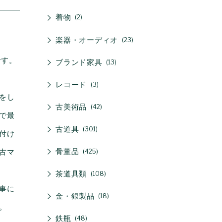
着物
2
楽器・オーディオ
23
です。
ブランド家具
13
レコード
3
をし
古美術品
42
で最
古道具
301
付け
骨董品
古マ
425
茶道具類
108
事に
金・銀製品
18
。
鉄瓶
48