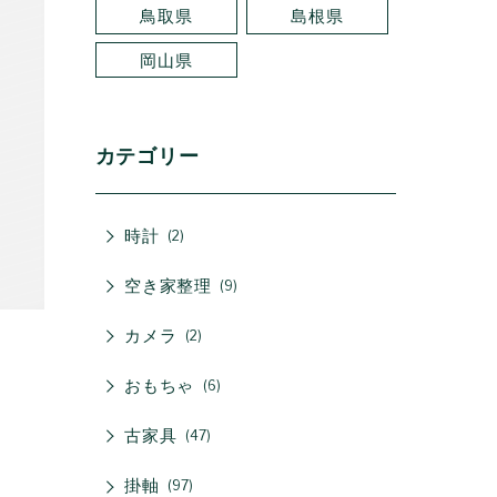
鳥取県
島根県
岡山県
カテゴリー
時計
2
空き家整理
9
カメラ
2
おもちゃ
6
。
古家具
47
掛軸
97