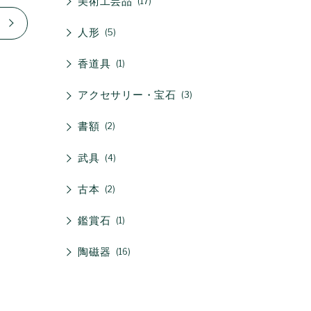
美術工芸品
17
人形
5
香道具
1
アクセサリー・宝石
3
書額
2
武具
4
古本
2
鑑賞石
1
陶磁器
16