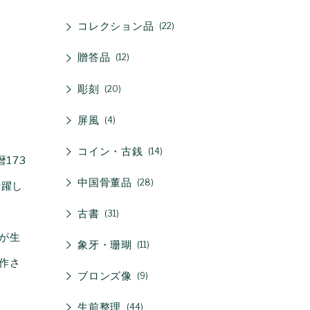
コレクション品
22
贈答品
12
彫刻
20
屏風
4
コイン・古銭
14
西暦173
中国骨董品
28
活躍し
古書
31
が生
象牙・珊瑚
11
作さ
ブロンズ像
9
生前整理
44