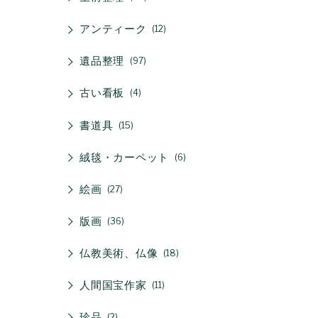
アンティーク
12
遺品整理
97
古い看板
4
書道具
15
絨毯・カーペット
6
絵画
27
版画
36
仏教美術、仏像
18
人間国宝作家
11
珍品
2