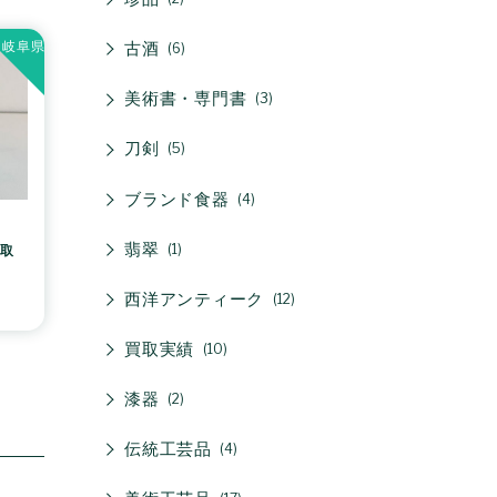
岐阜県
古酒
6
美術書・専門書
3
刀剣
5
ブランド食器
4
翡翠
1
買取
西洋アンティーク
12
買取実績
10
漆器
2
伝統工芸品
4