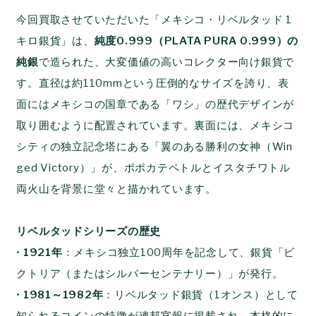
今回買取させていただいた「メキシコ・リベルタッド 1
キロ銀貨」は、
純度0.999（PLATA PURA 0.999）の
純銀
で造られた、大変価値の高いコレクター向け銀貨で
す。直径は約110mmという圧倒的なサイズを誇り、表
面にはメキシコの国章である「ワシ」の歴代デザインが
取り囲むように配置されています。裏面には、メキシコ
シティの独立記念塔にある「翼のある勝利の女神（Win
ged Victory）」が、ポポカテペトルとイスタチワトル
両火山を背景に堂々と描かれています。
リベルタッドシリーズの歴史
•
1921年
：メキシコ独立100周年を記念して、銀貨「ビ
クトリア（またはシルバーセンテナリー）」が発行。
•
1981～1982年
：リベルタッド銀貨（1オンス）として
知られるコインの特徴が連邦官報に掲載され、本格的に