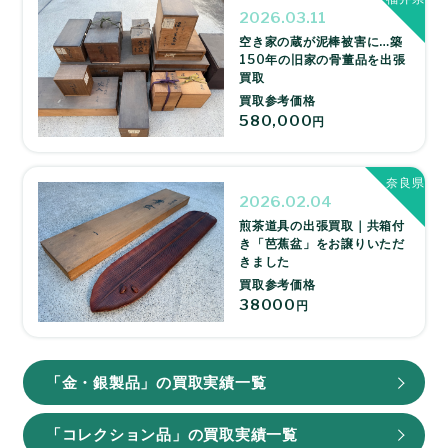
2026.03.11
空き家の蔵が泥棒被害に…築
150年の旧家の骨董品を出張
買取
買取参考価格
580,000
円
奈良県
2026.02.04
煎茶道具の出張買取｜共箱付
き「芭蕉盆」をお譲りいただ
きました
買取参考価格
38000
円
「金・銀製品」の買取実績一覧
「コレクション品」の買取実績一覧