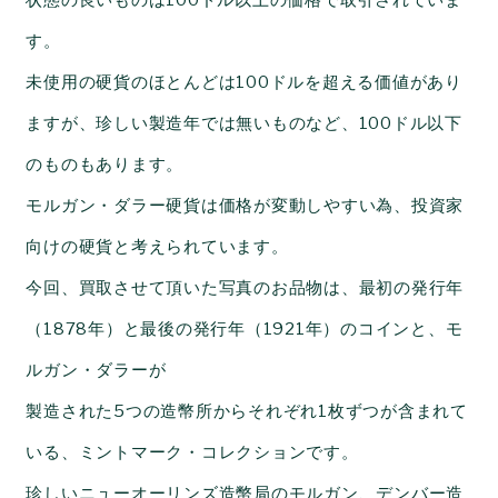
状態の良いものは
100
ドル以上の価格で取引されていま
す。
未使用の硬貨のほとんどは
100
ドルを超える価値があり
ますが、珍しい製造年では無いものなど、
100
ドル以下
のものもあります。
モルガン・ダラー硬貨は価格が変動しやすい為、投資家
向けの硬貨と考えられています。
今回、買取させて頂いた写真のお品物は、最初の発行年
（
1878
年）と最後の発行年（
1921
年）のコインと、モ
ルガン・ダラーが
製造された
5
つの造幣所からそれぞれ
1
枚ずつが含まれて
いる、ミントマーク・コレクションです。
珍しいニューオーリンズ造幣局のモルガン、デンバー造