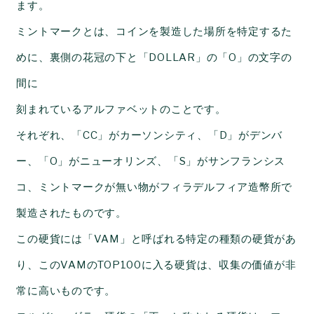
ます。
ミントマークとは、コインを製造した場所を特定するた
めに、裏側の花冠の下と「
DOLLAR
」の「
O
」の文字の
間に
刻まれているアルファベットのことです。
それぞれ、「
CC
」がカーソンシティ、「
D
」がデンバ
ー、「
O
」がニューオリンズ、「
S
」がサンフランシス
コ、ミントマークが無い物がフィラデルフィア造幣所で
製造されたものです。
この硬貨には「
VAM
」と呼ばれる特定の種類の硬貨があ
り、この
VAM
の
TOP100
に入る硬貨は、収集の価値が非
常に高いものです。