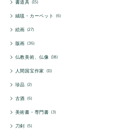
書道具
15
絨毯・カーペット
6
絵画
27
版画
36
仏教美術、仏像
18
人間国宝作家
11
珍品
2
古酒
6
美術書・専門書
3
刀剣
5