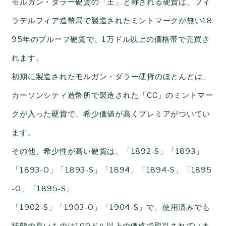
モルガン・ダラー硬貨の「王」と称される硬貨は、フィ
ラデルフィア造幣局で製造されたミントマークが無い
18
95
年のプルーフ硬貨で、
1
万ドル以上の価格帯で売買さ
れます。
初期に製造されたモルガン・ダラー硬貨のほとんどは、
カーソンシティ造幣所で製造された「
CC
」のミントマー
クが入った硬貨で、希少価値が高くプレミアがついてい
ます。
その他、希少性が高い硬貨は、「
1892-S
」「
1893
」
「
1893-O
」「
1893-S
」「
1894
」「
1894-S
」「
1895
-O
」「
1895-S
」
「
1902-S
」「
1903-O
」「
1904-S
」で、使用済みでも