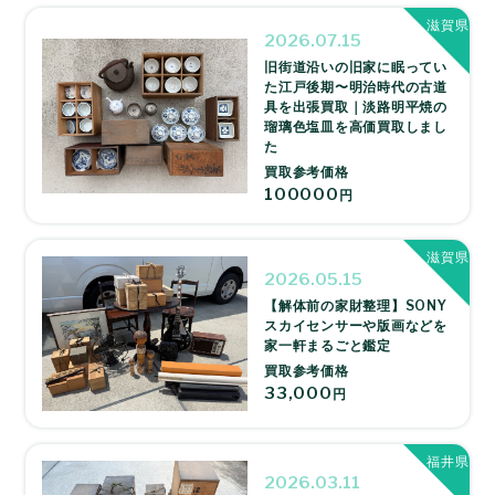
滋賀県
2026.07.15
旧街道沿いの旧家に眠ってい
た江戸後期〜明治時代の古道
具を出張買取｜淡路明平焼の
瑠璃色塩皿を高価買取しまし
た
買取参考価格
100000
円
滋賀県
2026.05.15
【解体前の家財整理】SONY
スカイセンサーや版画などを
家一軒まるごと鑑定
買取参考価格
33,000
円
福井県
2026.03.11