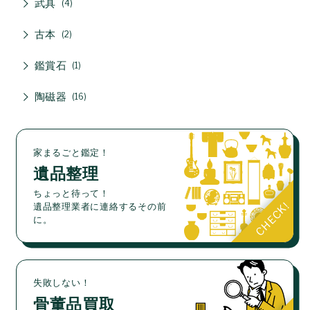
武具
4
古本
2
鑑賞石
1
陶磁器
16
家まるごと鑑定！
遺品整理
ちょっと待って！
遺品整理業者に連絡するその前
に。
失敗しない！
骨董品買取