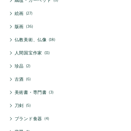
絨毯・カーペット
6
絵画
27
版画
36
仏教美術、仏像
18
人間国宝作家
11
珍品
2
古酒
6
美術書・専門書
3
刀剣
5
ブランド食器
4