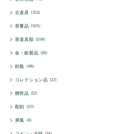
古道具
301
骨董品
425
茶道具類
108
金・銀製品
18
鉄瓶
48
コレクション品
22
贈答品
12
彫刻
20
屏風
4
コイン・古銭
14