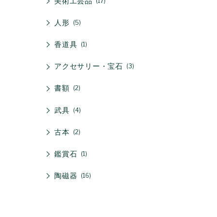
美術工芸品
17
人形
5
香道具
1
アクセサリー・宝石
3
書額
2
武具
4
古本
2
鑑賞石
1
陶磁器
16