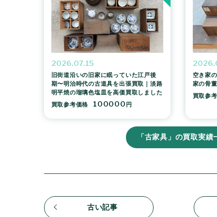
2026.07.15
2026.
旧街道沿いの旧家に眠っていた江戸後
空き家の
期〜明治時代の古道具を出張買取｜淡路
家の骨
明平焼の瑠璃色塩皿を高価買取しました
買取参
100000
買取参考価格
円
「古家具」の買取実績
古い記事