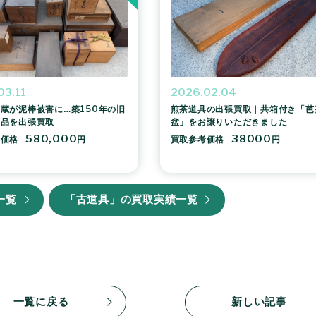
03.11
2026.02.04
蔵が泥棒被害に…築150年の旧
煎茶道具の出張買取｜共箱付き「芭
董品を出張買取
盆」をお譲りいただきました
580,000
38000
考価格
円
買取参考価格
円
一覧
「古道具」の買取実績一覧
一覧に戻る
新しい記事