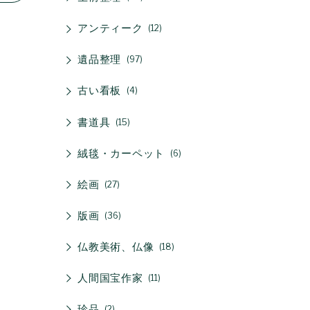
アンティーク
12
遺品整理
97
古い看板
4
書道具
15
絨毯・カーペット
6
絵画
27
版画
36
仏教美術、仏像
18
人間国宝作家
11
珍品
2