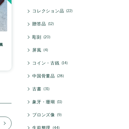
コレクション品
22
贈答品
12
彫刻
20
蕉
屏風
4
コイン・古銭
14
中国骨董品
28
古書
31
象牙・珊瑚
11
ブロンズ像
9
生前整理
44