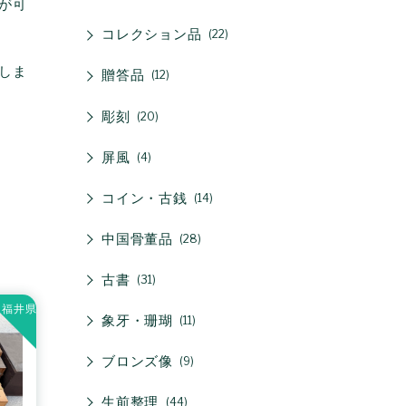
が可
コレクション品
22
しま
贈答品
12
彫刻
20
屏風
4
コイン・古銭
14
中国骨董品
28
古書
31
福井県
象牙・珊瑚
11
ブロンズ像
9
生前整理
44