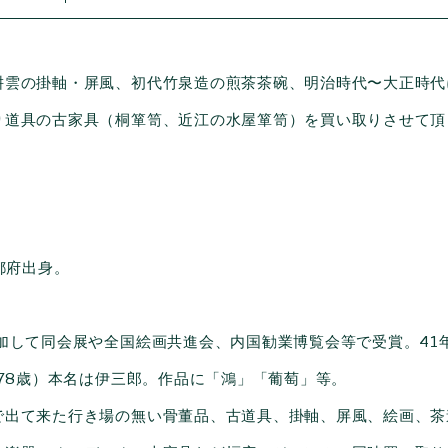
耕雲の掛軸・屏風、初代竹泉造の煎茶茶碗、明治時代〜大正時代
り道具の古家具（桐箪笥、近江の水屋箪笥）を買い取りさせて頂
京都府出身。
加して同会展や全国絵画共進会、内国勧業博覧会等で受賞。41
（78歳）本名は伊三郎。作品に「鴻」「葡萄」等。
で出て来た行き場の無い骨董品、古道具、掛軸、屏風、絵画、茶