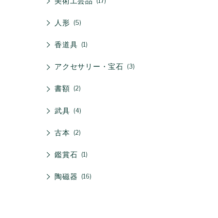
美術工芸品
17
人形
5
香道具
1
アクセサリー・宝石
3
書額
2
武具
4
古本
2
鑑賞石
1
陶磁器
16