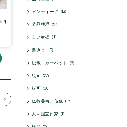
アンティーク
12
の旧
遺品整理
97
古い看板
4
書道具
15
絨毯・カーペット
6
絵画
27
版画
36
仏教美術、仏像
18
人間国宝作家
11
珍品
2