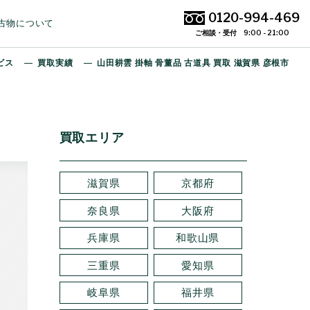
0120-994-469
古物について
ご相談・受付 9:00 - 21:00
ビス
買取実績
山田耕雲 掛軸 骨董品 古道具 買取 滋賀県 彦根市
買取エリア
滋賀県
京都府
奈良県
大阪府
兵庫県
和歌山県
三重県
愛知県
岐阜県
福井県