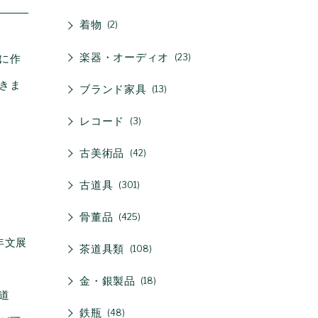
着物
2
楽器・オーディオ
23
に作
きま
ブランド家具
13
レコード
3
古美術品
42
古道具
301
骨董品
425
年文展
茶道具類
108
金・銀製品
18
道
鉄瓶
48