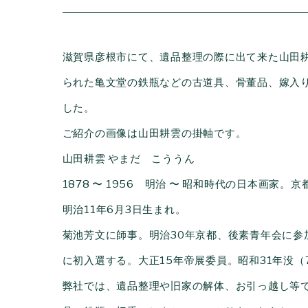
滋賀県彦根市にて、遺品整理の際に出て来た山田
られた亀文堂の鉄瓶などの古道具、骨董品、嫁入
した。
ご紹介の画像は山田耕雲の掛軸です。
山田耕雲 やまだ こううん
1878 〜 1956 明治 〜 昭和時代の日本画家。
明治11年6月3日生まれ。
菊池芳文に師事。明治30年京都、後素青年会に参
に初入選する。大正15年帝展委員。昭和31年没
弊社では、遺品整理や旧家の解体、お引っ越し等