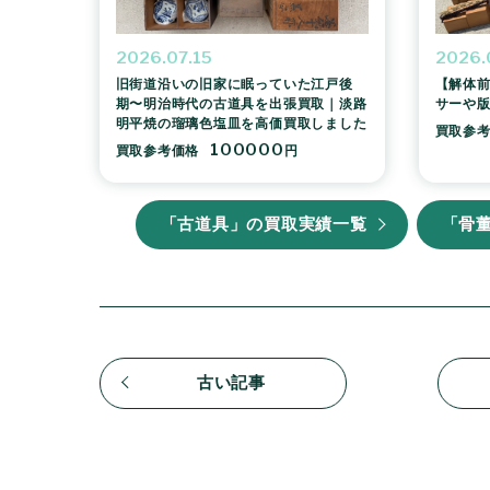
2026.07.15
2026.
旧街道沿いの旧家に眠っていた江戸後
【解体前
期〜明治時代の古道具を出張買取｜淡路
サーや
明平焼の瑠璃色塩皿を高価買取しました
買取参
100000
買取参考価格
円
「古道具」の買取実績一覧
「骨
古い記事