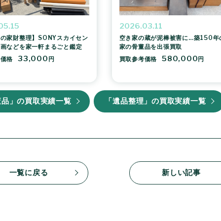
05.15
2026.03.11
の家財整理】SONYスカイセン
空き家の蔵が泥棒被害に…築150年
版画などを家一軒まるごと鑑定
家の骨董品を出張買取
33,000
580,000
考価格
円
買取参考価格
円
董品」の買取実績一覧
「遺品整理」の買取実績一覧
一覧に戻る
新しい記事