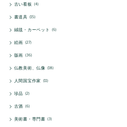
古い看板
4
書道具
15
絨毯・カーペット
6
絵画
27
版画
36
仏教美術、仏像
18
人間国宝作家
11
珍品
2
古酒
6
美術書・専門書
3