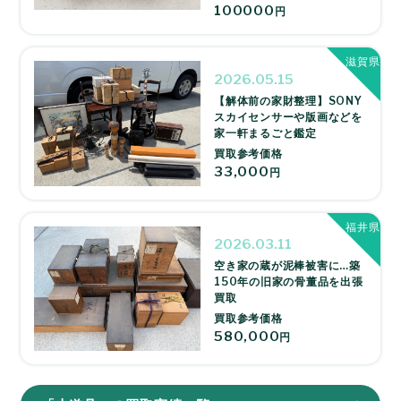
100000
円
滋賀県
2026.05.15
【解体前の家財整理】SONY
スカイセンサーや版画などを
家一軒まるごと鑑定
買取参考価格
33,000
円
福井県
2026.03.11
空き家の蔵が泥棒被害に…築
150年の旧家の骨董品を出張
買取
買取参考価格
580,000
円