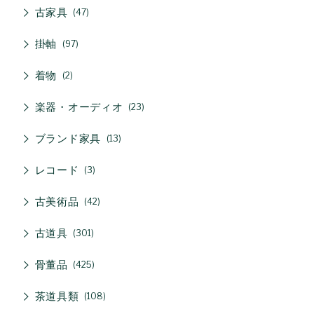
古家具
47
掛軸
97
着物
2
楽器・オーディオ
23
ブランド家具
13
レコード
3
古美術品
42
古道具
301
骨董品
425
茶道具類
108