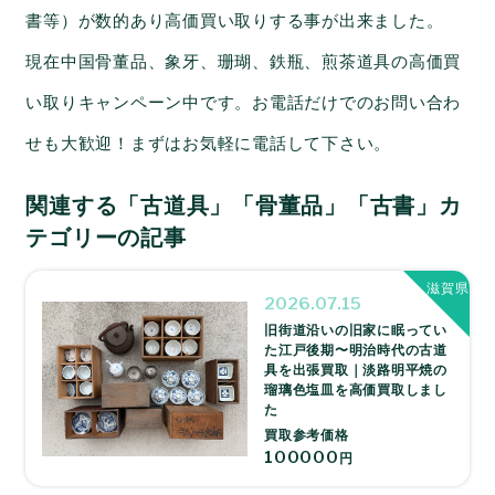
書等）が数的あり高価買い取りする事が出来ました。
現在中国骨董品、象牙、珊瑚、鉄瓶、煎茶道具の高価買
い取りキャンペーン中です。お電話だけでのお問い合わ
せも大歓迎！まずはお気軽に電話して下さい。
関連する「古道具」「骨董品」「古書」カ
テゴリーの記事
滋賀県
2026.07.15
旧街道沿いの旧家に眠ってい
た江戸後期〜明治時代の古道
具を出張買取｜淡路明平焼の
瑠璃色塩皿を高価買取しまし
た
買取参考価格
100000
円