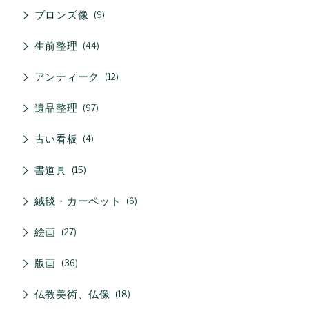
ブロンズ像
9
生前整理
44
アンティーク
12
遺品整理
97
古い看板
4
書道具
15
絨毯・カーペット
6
絵画
27
版画
36
仏教美術、仏像
18