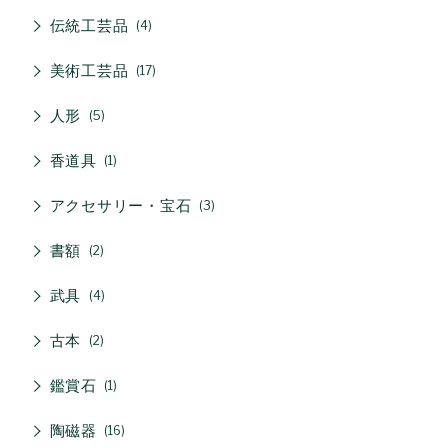
伝統工芸品
4
美術工芸品
17
人形
5
香道具
1
アクセサリー・宝石
3
書額
2
武具
4
古本
2
鑑賞石
1
陶磁器
16