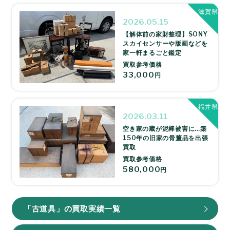
滋賀県
2026.05.15
【解体前の家財整理】SONY
スカイセンサーや版画などを
家一軒まるごと鑑定
買取参考価格
33,000
円
福井県
2026.03.11
空き家の蔵が泥棒被害に…築
150年の旧家の骨董品を出張
買取
買取参考価格
580,000
円
「古道具」の買取実績一覧