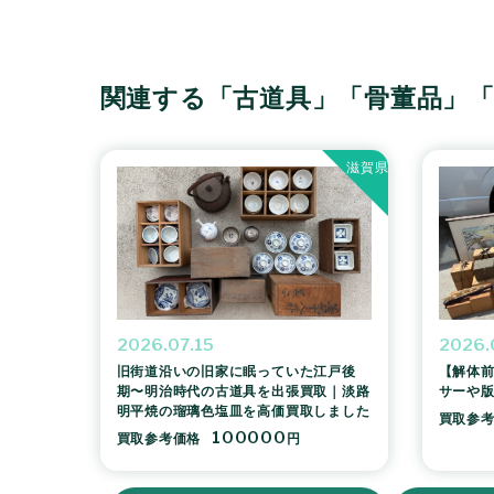
関連する「古道具」「骨董品」
滋賀県
2026.07.15
2026.
旧街道沿いの旧家に眠っていた江戸後
【解体前
期〜明治時代の古道具を出張買取｜淡路
サーや
明平焼の瑠璃色塩皿を高価買取しました
買取参
100000
買取参考価格
円