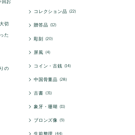
今回お
コレクション品
22
大切
贈答品
12
った
彫刻
20
屏風
4
コイン・古銭
14
りの
中国骨董品
28
古書
31
象牙・珊瑚
11
ブロンズ像
9
生前整理
44