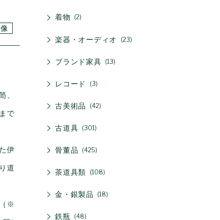
着物
2
仏像
楽器・オーディオ
23
ブランド家具
13
レコード
3
笥、
古美術品
42
まで
古道具
301
た伊
骨董品
425
り道
茶道具類
108
金・銀製品
18
（※
鉄瓶
48