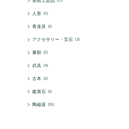
美術工芸品
17
人形
5
香道具
1
アクセサリー・宝石
3
書額
2
武具
4
古本
2
鑑賞石
1
陶磁器
16