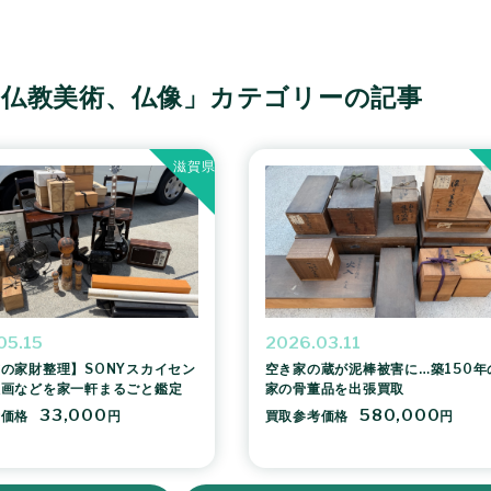
「仏教美術、仏像」カテゴリーの記事
滋賀県
05.15
2026.03.11
の家財整理】SONYスカイセン
空き家の蔵が泥棒被害に…築150年
版画などを家一軒まるごと鑑定
家の骨董品を出張買取
33,000
580,000
考価格
円
買取参考価格
円