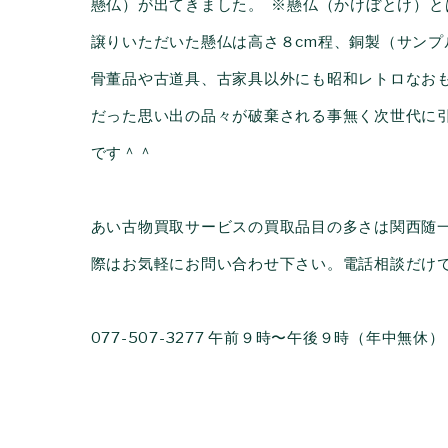
懸仏）が出てきました。 ※懸仏（かけぼとけ）
譲りいただいた懸仏は高さ８cm程、銅製（サンプ
骨董品や古道具、古家具以外にも昭和レトロなお
だった思い出の品々が破棄される事無く次世代に
です＾＾
あい古物買取サービスの買取品目の多さは関西随
際はお気軽にお問い合わせ下さい。電話相談だけ
077-507-3277 午前９時〜午後９時（年中無休）