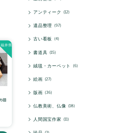
アンティーク
12
遺品整理
97
古い看板
4
福井県
書道具
15
絨毯・カーペット
6
絵画
27
版画
36
の旧
仏教美術、仏像
18
人間国宝作家
11
珍品
2