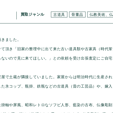
買取ジャンル
古道具
骨董品
仏教美術、
頂きました。
けて頂き「旧家の整理中に出て来た古い道具類や古家具（時代箪
らないので見に来てほしい。」との依頼を受け出張査定にご自宅
家屋で土蔵が隣接していました。家屋からは明治時代に生産され
した氷コップ、瓶掛、鉄瓶などの古道具（昔の工芸品）や、嫁入
。
は掛軸や屏風、昭和レトロなソフビ人形、藍染の古布、仏像彫刻