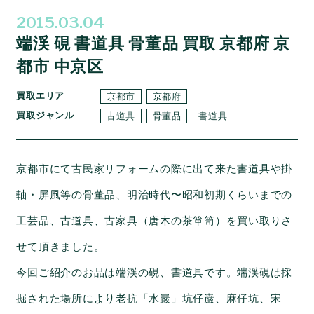
2015.03.04
端渓 硯 書道具 骨董品 買取 京都府 京
都市 中京区
買取エリア
京都市
京都府
買取ジャンル
古道具
骨董品
書道具
京都市にて古民家リフォームの際に出て来た書道具や掛
軸・屏風等の骨董品、明治時代〜昭和初期くらいまでの
工芸品、古道具、古家具（唐木の茶箪笥）を買い取りさ
せて頂きました。
今回ご紹介のお品は端渓の硯、書道具です。端渓硯は採
掘された場所により老抗「水巖」坑仔巌、麻仔坑、宋