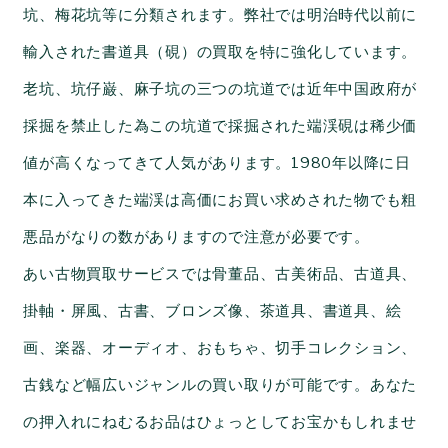
坑、梅花坑等に分類されます。弊社では明治時代以前に
輸入された書道具（硯）の買取を特に強化しています。
老坑、坑仔巌、麻子坑の三つの坑道では近年中国政府が
採掘を禁止した為この坑道で採掘された端渓硯は稀少価
値が高くなってきて人気があります。1980年以降に日
本に入ってきた端渓は高価にお買い求めされた物でも粗
悪品がなりの数がありますので注意が必要です。
あい古物買取サービスでは骨董品、古美術品、古道具、
掛軸・屏風、古書、ブロンズ像、茶道具、書道具、絵
画、楽器、オーディオ、おもちゃ、切手コレクション、
古銭など幅広いジャンルの買い取りが可能です。あなた
の押入れにねむるお品はひょっとしてお宝かもしれませ