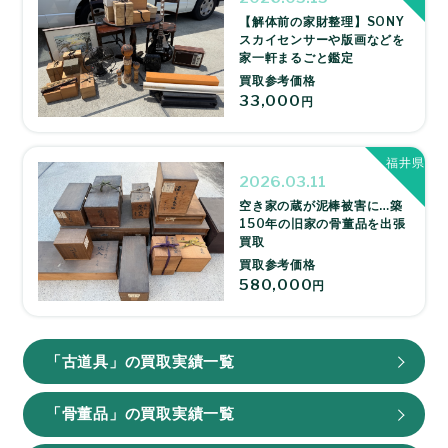
【解体前の家財整理】SONY
スカイセンサーや版画などを
家一軒まるごと鑑定
買取参考価格
33,000
円
福井県
2026.03.11
空き家の蔵が泥棒被害に…築
150年の旧家の骨董品を出張
買取
買取参考価格
580,000
円
「古道具」の買取実績一覧
「骨董品」の買取実績一覧