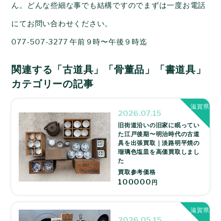
ん。どんな些細な事でも結構ですのでまずは一度お電話
にてお問い合わせください。
077-507-3277 午前９時〜午後９時迄
関連する「古道具」「骨董品」「書道具」
カテゴリーの記事
滋賀県
2026.07.15
旧街道沿いの旧家に眠ってい
た江戸後期〜明治時代の古道
具を出張買取｜淡路明平焼の
瑠璃色塩皿を高価買取しまし
た
買取参考価格
100000
円
滋賀県
2026.05.15