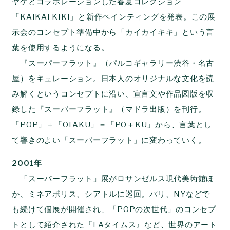
ヤケとコラボレーションした春夏コレクション
「KAIKAI KIKI」と新作ペインティングを発表。この展
示会のコンセプト準備中から「カイカイキキ」という言
葉を使用するようになる。
『スーパーフラット』（パルコギャラリー渋谷・名古
屋）をキュレーション。日本人のオリジナルな文化を読
み解くというコンセプトに沿い、宣言文や作品図版を収
録した『スーパーフラット』（マドラ出版）を刊行。
「POP」＋「OTAKU」＝「PO＋KU」から、言葉とし
て響きのよい「スーパーフラット」に変わっていく。
2001年
「スーパーフラット」展がロサンゼルス現代美術館ほ
か、ミネアポリス、シアトルに巡回。パリ、NYなどで
も続けて個展が開催され、「POPの次世代」のコンセプ
トとして紹介された『LAタイムス』など、世界のアート