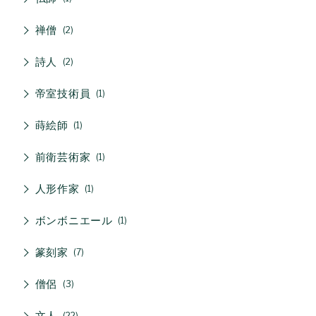
禅僧
2
詩人
2
帝室技術員
1
蒔絵師
1
前衛芸術家
1
人形作家
1
ボンボニエール
1
篆刻家
7
僧侶
3
文人
22