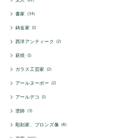
書家
34
鋳金家
1
西洋アンティーク
2
萩焼
1
ガラス工芸家
2
アールヌーボー
2
アールデコ
1
塗師
3
彫刻家、ブロンズ像
8