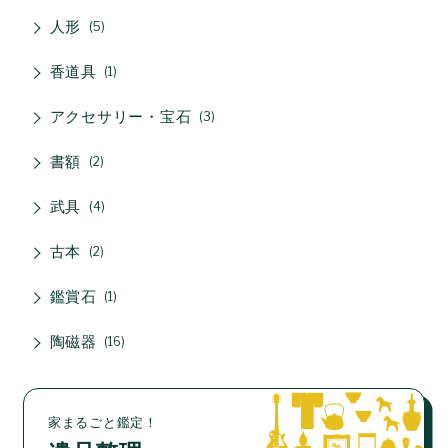
人形
5
香道具
1
アクセサリー・宝石
3
書額
2
武具
4
古本
2
鑑賞石
1
陶磁器
16
家まるごと鑑定！