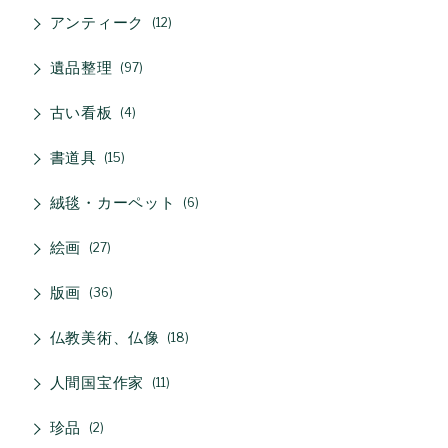
アンティーク
12
遺品整理
97
古い看板
4
書道具
15
絨毯・カーペット
6
絵画
27
版画
36
仏教美術、仏像
18
人間国宝作家
11
珍品
2