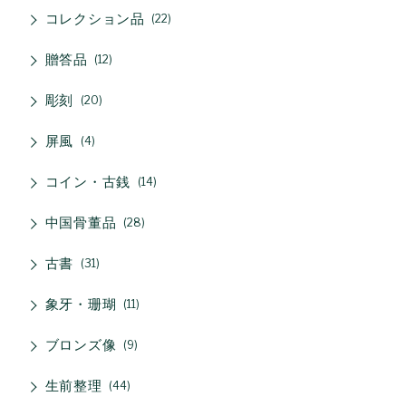
コレクション品
22
贈答品
12
彫刻
20
屏風
4
コイン・古銭
14
中国骨董品
28
古書
31
象牙・珊瑚
11
ブロンズ像
9
生前整理
44