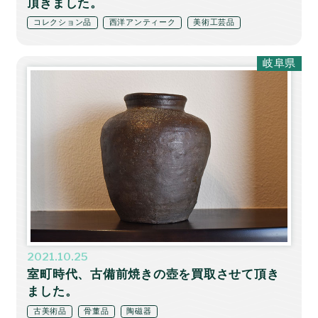
頂きました。
コレクション品
西洋アンティーク
美術工芸品
岐阜県
2021.10.25
室町時代、古備前焼きの壺を買取させて頂き
ました。
古美術品
骨董品
陶磁器