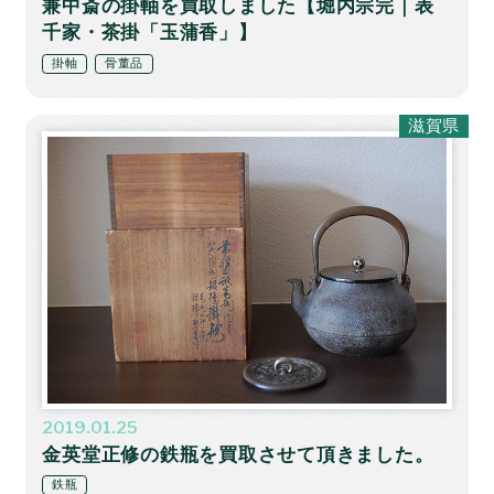
兼中斎の掛軸を買取しました【堀内宗完｜表
千家・茶掛「玉蒲香」】
掛軸
骨董品
滋賀県
2019.01.25
金英堂正修の鉄瓶を買取させて頂きました。
鉄瓶