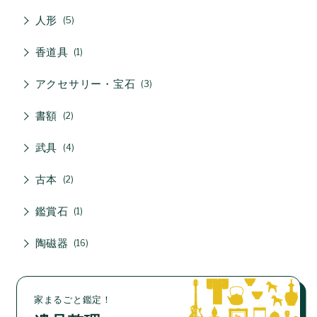
人形
5
香道具
1
アクセサリー・宝石
3
書額
2
武具
4
古本
2
鑑賞石
1
陶磁器
16
家まるごと鑑定！