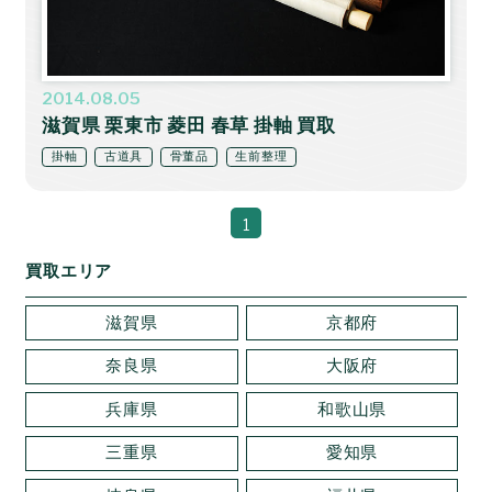
2014.08.05
滋賀県 栗東市 菱田 春草 掛軸 買取
掛軸
古道具
骨董品
生前整理
1
買取エリア
滋賀県
京都府
奈良県
大阪府
兵庫県
和歌山県
三重県
愛知県