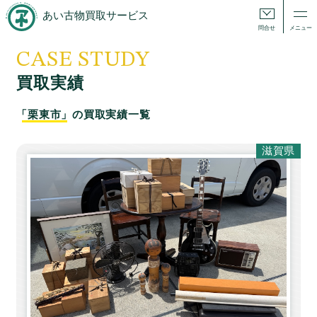
あい古物買取サービス
問合せ
メニュー
CASE STUDY
買取実績
「栗東市」
の買取実績一覧
滋賀県