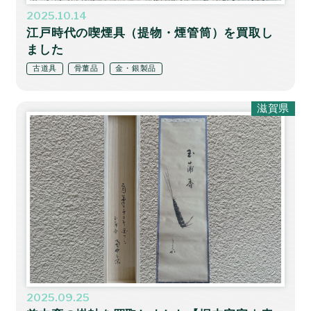
2025.10.14
江戸時代の喫煙具（提物・煙管筒）を買取し
ました
古道具
骨董品
金・銀製品
滋賀県
2025.09.25