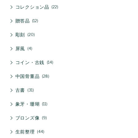
コレクション品
22
贈答品
12
彫刻
20
屏風
4
コイン・古銭
14
中国骨董品
28
古書
31
象牙・珊瑚
11
ブロンズ像
9
生前整理
44