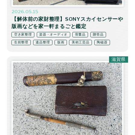
2026.05.15
【解体前の家財整理】SONYスカイセンサーや
版画などを家一軒まるごと鑑定
空き家整理
楽器・オーディオ
骨董品
贈答品
生前整理
遺品整理
版画
美術工芸品
陶磁器
滋賀県