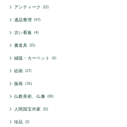
アンティーク
12
遺品整理
97
古い看板
4
書道具
15
絨毯・カーペット
6
絵画
27
版画
36
仏教美術、仏像
18
人間国宝作家
11
珍品
2