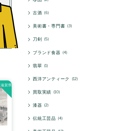
古酒
6
美術書・専門書
3
刀剣
5
ブランド食器
4
翡翠
1
西洋アンティーク
12
滋賀県
買取実績
10
漆器
2
伝統工芸品
4