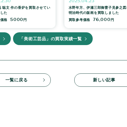
12.30
2025.04.23
高 聡文 作の香炉を買取させてい
水野年方、伊瀬三郎御曹子見参之図
ました
明治時代の版画を買取しました
5000
76,000
考価格
円
買取参考価格
円
覧
「美術工芸品」の買取実績一覧
一覧に戻る
新しい記事