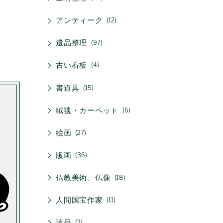
アンティーク
12
遺品整理
97
古い看板
4
書道具
15
絨毯・カーペット
6
絵画
27
版画
36
仏教美術、仏像
18
人間国宝作家
11
珍品
2