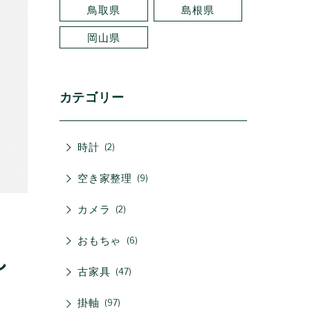
鳥取県
島根県
岡山県
カテゴリー
時計
2
空き家整理
9
カメラ
2
おもちゃ
6
し
古家具
47
掛軸
97