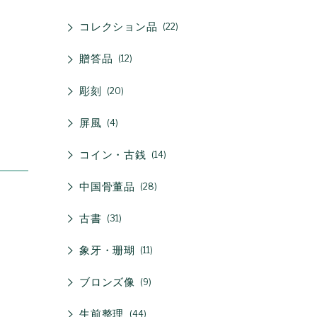
コレクション品
22
贈答品
12
彫刻
20
屏風
4
コイン・古銭
14
中国骨董品
28
古書
31
象牙・珊瑚
11
ブロンズ像
9
生前整理
44