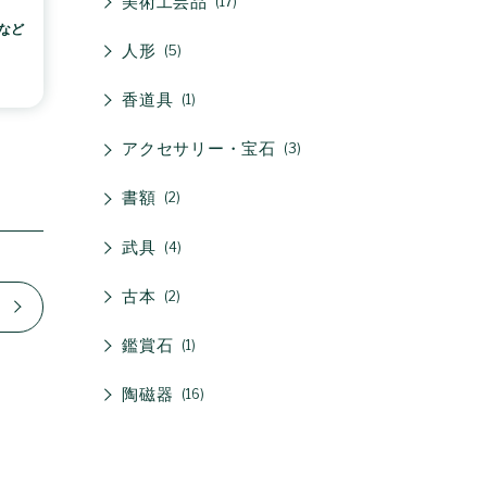
美術工芸品
17
など
人形
5
香道具
1
アクセサリー・宝石
3
書額
2
武具
4
古本
2
鑑賞石
1
陶磁器
16