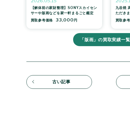
2026.05.15
2025.
【解体前の家財整理】SONYスカイセン
九谷焼 
サーや版画などを家一軒まるごと鑑定
ただき
33,000
買取参考価格
円
買取参
「版画」の買取実績一
古い記事