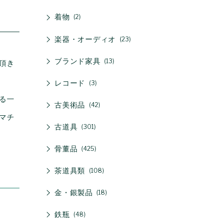
着物
2
楽器・オーディオ
23
ブランド家具
13
頂き
レコード
3
る一
古美術品
42
マチ
古道具
301
骨董品
425
茶道具類
108
金・銀製品
18
鉄瓶
48