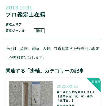
2013.10.11
プロ鑑定士在籍
買取エリア
買取ジャンル
掛軸
掛け軸、絵画、置物、古銭、茶道具等 各分野専門の鑑定
士が無料査定致します。
関連する「掛軸」カテゴリーの記事
滋賀県
2025.09.25
兼中斎の掛軸を買取しました
【堀内宗完｜表千家・茶掛
「玉蒲香」】
買取参考価格