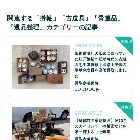
関連する「掛軸」「古道具」「骨董品」
「遺品整理」カテゴリーの記事
滋賀県
2026.07.15
旧街道沿いの旧家に眠ってい
た江戸後期〜明治時代の古道
具を出張買取｜淡路明平焼の
瑠璃色塩皿を高価買取しまし
た
買取参考価格
100000
円
滋賀県
2026.05.15
【解体前の家財整理】SONY
スカイセンサーや版画などを
家一軒まるごと鑑定
買取参考価格