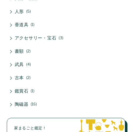
人形
5
香道具
1
アクセサリー・宝石
3
書額
2
武具
4
古本
2
鑑賞石
1
陶磁器
16
家まるごと鑑定！