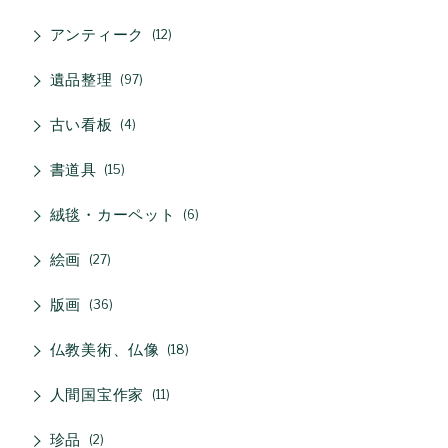
アンティーク
12
遺品整理
97
古い看板
4
書道具
15
絨毯・カーペット
6
絵画
27
版画
36
仏教美術、仏像
18
人間国宝作家
11
珍品
2