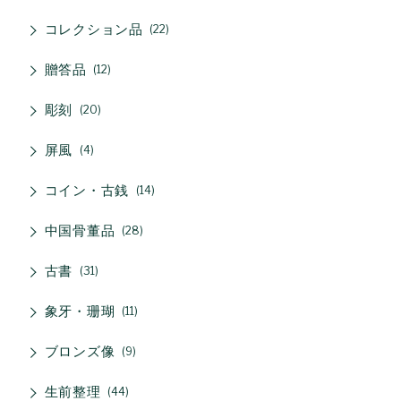
コレクション品
22
贈答品
12
彫刻
20
屏風
4
コイン・古銭
14
中国骨董品
28
古書
31
象牙・珊瑚
11
ブロンズ像
9
生前整理
44