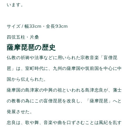
います。
サイズ / 幅33cm・全長93cm
四弦五柱・片桑
薩摩琵琶の歴史
仏教の祈祷や法事などに用いられた宗教音楽「
盲僧琵
琶」は、
室町時代に、九州の薩摩国や筑前国を中心に
中
国から伝えられた。
薩摩国の島津家の中興の祖といわれる島津忠良が、藩士
の教養の為にこの盲僧琵琶を改良し、
「薩摩琵琶」へと
発展させた。
忠良は、歌や舞、音楽や曲を口ずさむことは風紀を乱す