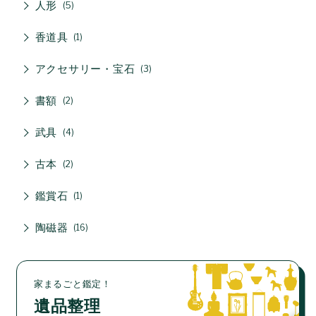
人形
5
香道具
1
アクセサリー・宝石
3
書額
2
武具
4
古本
2
鑑賞石
1
陶磁器
16
家まるごと鑑定！
遺品整理