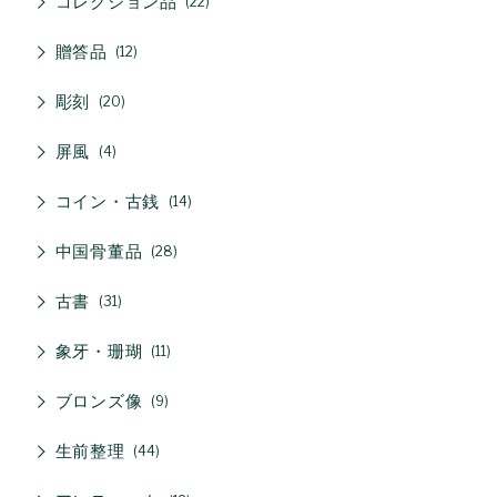
コレクション品
22
贈答品
12
彫刻
20
屏風
4
コイン・古銭
14
中国骨董品
28
古書
31
象牙・珊瑚
11
ブロンズ像
9
生前整理
44