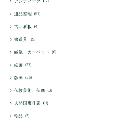
アンティーク
12
遺品整理
97
古い看板
4
書道具
15
絨毯・カーペット
6
絵画
27
版画
36
仏教美術、仏像
18
人間国宝作家
11
珍品
2