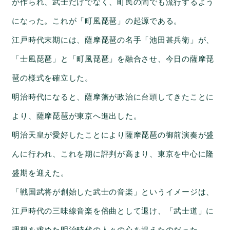
が作られ、武士だけでなく、町民の間でも流行するよう
になった。
これが「町風琵琶」の起源である。
江戸時代末期には、薩摩琵琶の名手「池田甚兵衛」が、
「士風琵琶」と「町風琵琶」を融合させ、今日の薩摩琵
琶の様式を確立した。
明治時代になると、薩摩藩が政治に台頭してきたことに
より、
薩摩琵琶が東京へ進出した。
明治天皇が愛好したことにより薩摩琵琶の御前演奏が盛
んに行われ、
これを期に評判が高まり、
東京を中心に隆
盛期を迎えた。
「戦国武将が創始した武士の音楽」というイメージは、
江戸時代の三味線音楽を俗曲として退け、「武士道」に