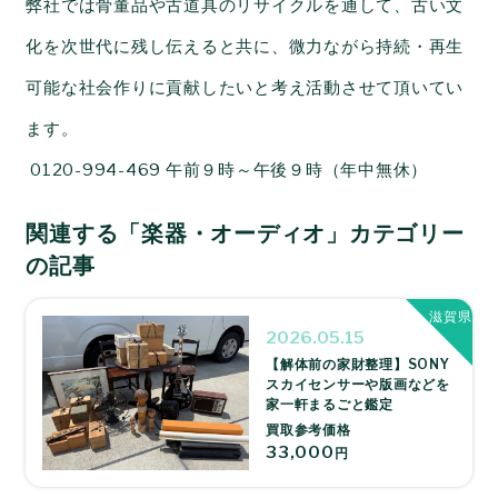
弊社では骨董品や古道具のリサイクルを通して、古い文
化を次世代に残し伝えると共に、微力ながら持続・再生
可能な社会作りに貢献したいと考え活動させて頂いてい
ます。
0120-994-469
午前９時～午後９時（年中無休）
関連する「楽器・オーディオ」カテゴリー
の記事
滋賀県
2026.05.15
【解体前の家財整理】SONY
スカイセンサーや版画などを
家一軒まるごと鑑定
買取参考価格
33,000
円