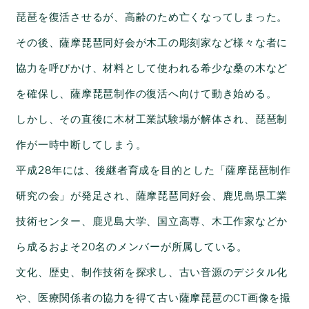
琵琶を復活させるが、高齢のため亡くなってしまった。
その後、
薩摩琵琶
同好会が木工の彫刻家など様々な者に
協力を呼びかけ、材料として使われる希少な桑の
木など
を確保し、薩摩琵琶制作の復活へ向けて動き始める。
しかし、その直後に木材工業試験場が解体され、琵琶制
作が一時中断してしまう。
平成28年には、後継者育成を目的とした「薩摩琵琶制作
研究の会」が発足され、薩摩琵琶同好会、鹿児島県工業
技術センター、鹿児島大学、国立高専、木工作家などか
ら成るおよそ20名のメンバーが所属している。
文化、歴史、制作技術を探求し、古い音源のデジタル化
や、医療関係者の協力を得て古い薩摩琵琶のCT画像を撮