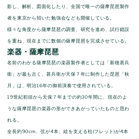
影し、解析、図面化したり、全国で唯一の薩摩琵琶製作
者を東京から招いた勉強会なども開催している。
様々な角度から薩摩琵琶の調査、研究を進め、試行錯誤
を重ね、現在までに数個の薩摩琵琶を完成させている。
楽器・薩摩琵琶
名前のわかる薩摩琵琶の楽器製作者としては「新穂甚兵
衛」が最も古く、甚兵衛が
天保７年に制作し
た琵琶「秋
月」は、明治16年の御前演奏で使用されている。
19世紀初頭から天保７年までの約30年間に、現在のよ
うな薩摩琵琶の楽器の形ができあがっていたものと思わ
れる。
全長約90cm、
弦が4本、
絃を支える柱(フレット)が4本