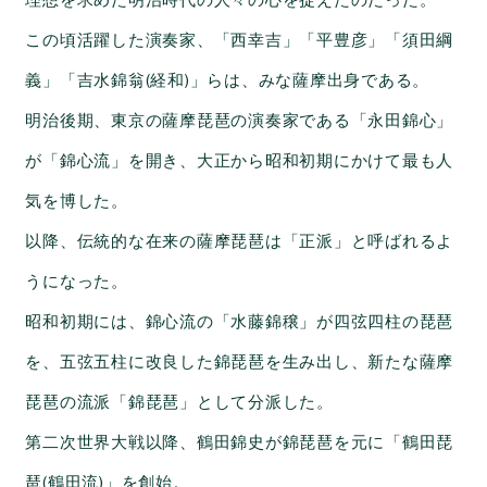
理想を求めた明治時代の人々の心を捉えたのだった。
この頃活躍した演奏家、「西幸吉」「平豊彦」「須田綱
義」「吉水錦翁(経和)」らは、みな薩摩出身である。
明治後期、東京の薩摩琵琶の演奏家である「永田錦心」
が「錦心流」を開き、大正から昭和初期にかけて最も人
気を博した。
以降、伝統的な在来の薩摩琵琶は「正派」と呼ばれるよ
うになった。
昭和初期には、錦心流の「水藤錦穣」が四弦四柱の琵琶
を、五弦五柱に改良した錦琵琶を生み出し、新たな薩摩
琵琶の流派「錦琵琶」として分派した。
第二次世界大戦以降、鶴田錦史が錦琵琶を元に「鶴田琵
琶(鶴田流)」を創始。