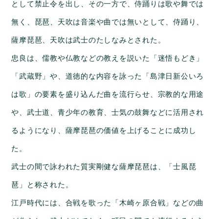
として禁止令を出し、その一方で、侍踊りは歌や舞では
無く
、琵琶、天吹は音楽や曲では無いとして、侍踊り、
薩摩琵琶、天吹は武士のたしなみとされた。
忠良は、
儒教や仏教などの教えを説いた「迷悟もどき」
「武蔵野」や、道徳的な内容を詠った「島津日新公いろ
は歌」の要素を盛り込んだ曲を流行らせ、宗教的な用途
や、武士道、青少年の教育、士気の鼓舞などに活用され
るようになり、
薩摩琵琶の価値を上げることに成功し
た。
武士の間で詠われた質実剛健な薩摩琵琶は、「士風琵
琶」と称された。
江戸時代には、合戦を歌った
「木崎ヶ原合戦」などの
曲