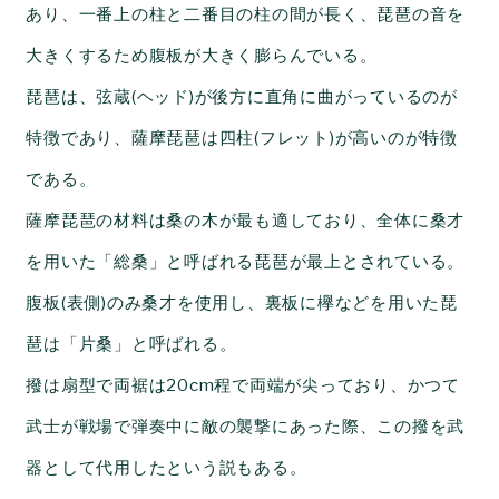
あり、一番上の柱と二番目の柱の間が長く、琵琶の音を
大きくするため腹板が大きく膨らんでいる。
琵琶は、
弦蔵(ヘッド)が後方に直角に曲がっているのが
特徴であり、薩摩琵琶は四柱(フレット)が高いのが特徴
である。
薩摩琵琶の材料は桑の木が最も適しており、全体に桑才
を用いた「総桑」と呼ばれる琵琶が最上とされている。
腹板(表側)のみ桑才を使用し、裏板に欅などを用いた琵
琶は「片桑」と呼ばれる。
撥は扇型で両裾は20cm程で両端が尖っており、かつて
武士が戦場で
弾奏中に敵の襲撃にあった際、この撥を武
器として代用したという説もある。