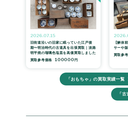
2026.07.15
2026.
旧街道沿いの旧家に眠っていた江戸後
【解体前
期〜明治時代の古道具を出張買取｜淡路
サーや
明平焼の瑠璃色塩皿を高価買取しました
買取参
100000
買取参考価格
円
「おもちゃ」の買取実績一覧
「古