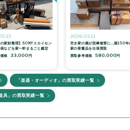
05.15
2026.03.11
の家財整理】SONYスカイセン
空き家の蔵が泥棒被害に…築150年
版画などを家一軒まるごと鑑定
家の骨董品を出張買取
33,000
580,000
考価格
円
買取参考価格
円
「楽器・オーディオ」の買取実績一覧
道具」の買取実績一覧