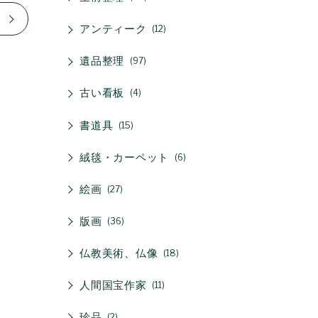
アンティーク
12
遺品整理
97
古い看板
4
書道具
15
絨毯・カーペット
6
絵画
27
版画
36
仏教美術、仏像
18
人間国宝作家
11
珍品
2