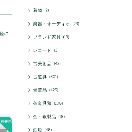
着物
2
楽器・オーディオ
23
軽に
ブランド家具
13
レコード
3
古美術品
42
古道具
301
骨董品
425
茶道具類
108
金・銀製品
18
福井県
鉄瓶
48