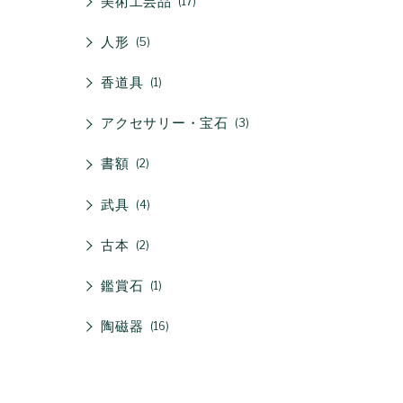
美術工芸品
17
人形
5
香道具
1
アクセサリー・宝石
3
書額
2
武具
4
古本
2
鑑賞石
1
陶磁器
16