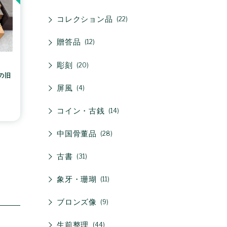
コレクション品
22
贈答品
12
彫刻
20
の旧
屏風
4
コイン・古銭
14
中国骨董品
28
古書
31
象牙・珊瑚
11
ブロンズ像
9
生前整理
44