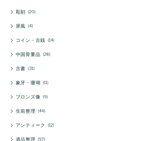
彫刻
20
屏風
4
コイン・古銭
14
中国骨董品
28
古書
31
象牙・珊瑚
11
ブロンズ像
9
生前整理
44
アンティーク
12
遺品整理
97