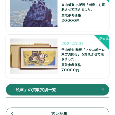
東山魁夷 木版画『潮音』を買
取させて頂きました。
買取参考価格
20000
円
愛知県
2024.11.07
平山郁夫 陶板『マルコポーロ
東方見聞行』を買取させて頂
きました。
買取参考価格
70000
円
「絵画」の買取実績一覧
古い記事