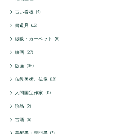
古い看板
4
書道具
15
絨毯・カーペット
6
絵画
27
版画
36
仏教美術、仏像
18
人間国宝作家
11
珍品
2
古酒
6
美術書・専門書
3