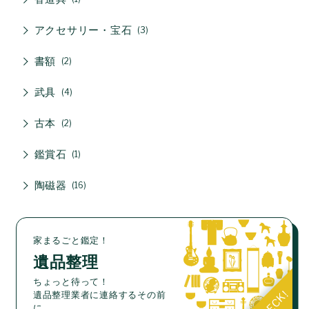
アクセサリー・宝石
3
書額
2
武具
4
古本
2
鑑賞石
1
陶磁器
16
家まるごと鑑定！
遺品整理
ちょっと待って！
遺品整理業者に連絡するその前
に。