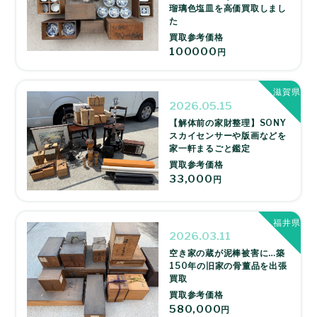
瑠璃色塩皿を高価買取しまし
た
買取参考価格
100000
円
滋賀県
2026.05.15
【解体前の家財整理】SONY
スカイセンサーや版画などを
家一軒まるごと鑑定
買取参考価格
33,000
円
福井県
2026.03.11
空き家の蔵が泥棒被害に…築
150年の旧家の骨董品を出張
買取
買取参考価格
580,000
円