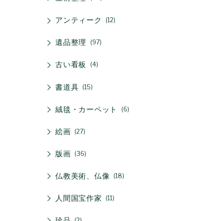
アンティーク
12
遺品整理
97
古い看板
4
書道具
15
絨毯・カーペット
6
絵画
27
版画
36
仏教美術、仏像
18
人間国宝作家
11
珍品
2