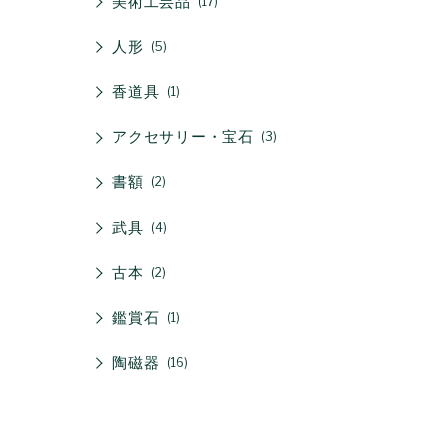
美術工芸品
17
人形
5
香道具
1
アクセサリー・宝石
3
書額
2
武具
4
古本
2
鑑賞石
1
陶磁器
16