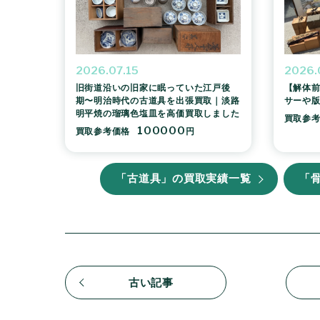
2026.07.15
2026.
旧街道沿いの旧家に眠っていた江戸後
【解体前
期〜明治時代の古道具を出張買取｜淡路
サーや
明平焼の瑠璃色塩皿を高価買取しました
買取参
100000
買取参考価格
円
「古道具」の買取実績一覧
「
古い記事