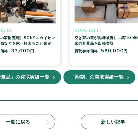
05.15
2026.03.11
の家財整理】SONYスカイセン
空き家の蔵が泥棒被害に…築150年
版画などを家一軒まるごと鑑定
家の骨董品を出張買取
33,000
580,000
考価格
円
買取参考価格
円
骨董品」の買取実績一覧
「彫刻」の買取実績一覧
一覧に戻る
新しい記事