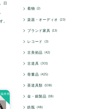
。日
着物
2
。
楽器・オーディオ
23
す。
ブランド家具
13
レコード
3
古美術品
42
古道具
301
骨董品
425
茶道具類
108
福井県
金・銀製品
18
鉄瓶
48