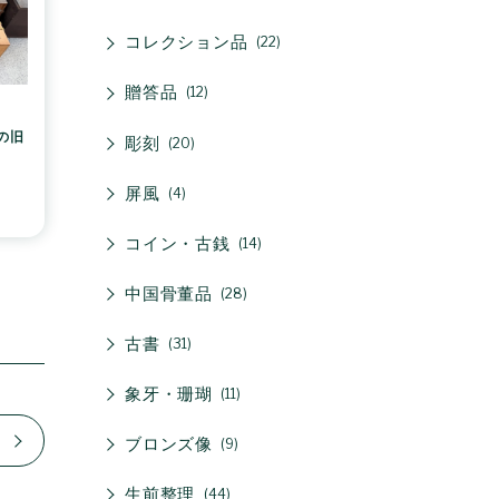
コレクション品
22
贈答品
12
の旧
彫刻
20
屏風
4
コイン・古銭
14
中国骨董品
28
古書
31
象牙・珊瑚
11
ブロンズ像
9
生前整理
44