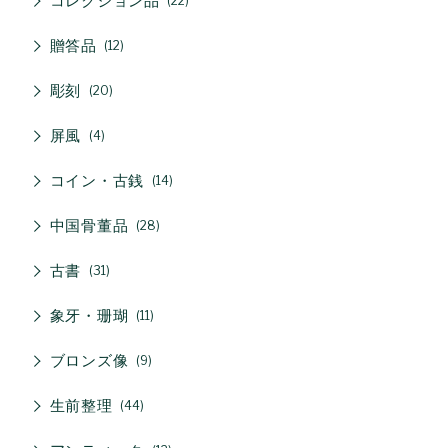
コレクション品
22
贈答品
12
彫刻
20
屏風
4
コイン・古銭
14
中国骨董品
28
古書
31
象牙・珊瑚
11
ブロンズ像
9
生前整理
44