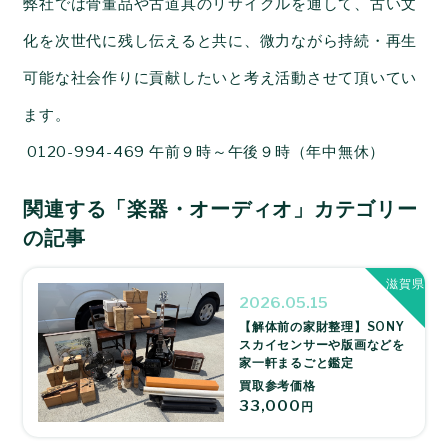
弊社では骨董品や古道具のリサイクルを通して、古い文
化を次世代に残し伝えると共に、微力ながら持続・再生
可能な社会作りに貢献したいと考え活動させて頂いてい
ます。
0120-994-469
午前９時～午後９時（年中無休）
関連する「楽器・オーディオ」カテゴリー
の記事
滋賀県
2026.05.15
【解体前の家財整理】SONY
スカイセンサーや版画などを
家一軒まるごと鑑定
買取参考価格
33,000
円