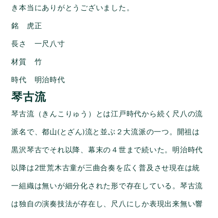
き本当にありがとうございました。
銘 虎正
長さ
一尺八寸
材質 竹
時代 明治時代
琴古流
琴古流（きんこりゅう）とは江戸時代から続く尺八の流
派名で、都山(とざん)流と並ぶ２大流派の一つ。開祖は
黒沢琴古でそれ以降、幕末の４世まで続いた。明治時代
以降は
2
世
荒木古童
が三曲合奏を広く普及させ現在は統
一組織は無いが細分化された形で存在している。琴古流
は独自の演奏技法が存在し、尺八にしか表現出来無い響