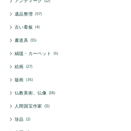
アンティーク
12
遺品整理
97
古い看板
4
書道具
15
絨毯・カーペット
6
絵画
27
版画
36
仏教美術、仏像
18
人間国宝作家
11
珍品
2