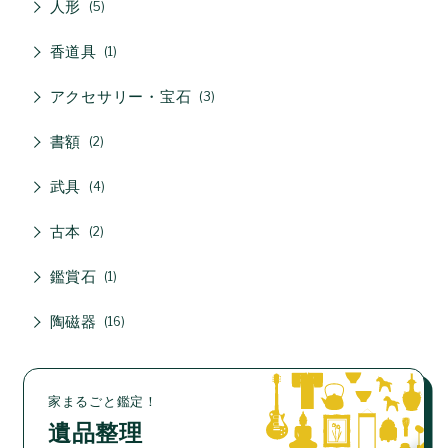
人形
5
香道具
1
アクセサリー・宝石
3
書額
2
武具
4
古本
2
鑑賞石
1
陶磁器
16
家まるごと鑑定！
遺品整理