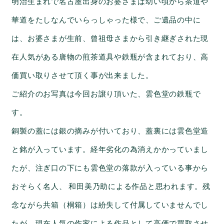
明治生まれで名古屋出身のお婆さまは幼い頃から茶道や
華道をたしなんでいらっしゃった様で、ご遺品の中に
は、お婆さまが生前、曾祖母さまから引き継ぎされた現
在人気がある唐物の煎茶道具や鉄瓶が含まれており、高
価買い取りさせて頂く事が出来ました。
ご紹介のお写真は今回お譲り頂いた、雲色堂の鉄瓶で
す。
銅製の蓋には銀の摘みが付いており、蓋裏には雲色堂造
と銘が入っています。経年劣化の為消えかかっていまし
たが、注ぎ口の下にも雲色堂の落款が入っている事から
おそらく名人、 和田美乃助による作品と思われます。残
念ながら共箱（桐箱）は紛失して付属していませんでし
たが、現在人気の作家による作品として高価で買取させ