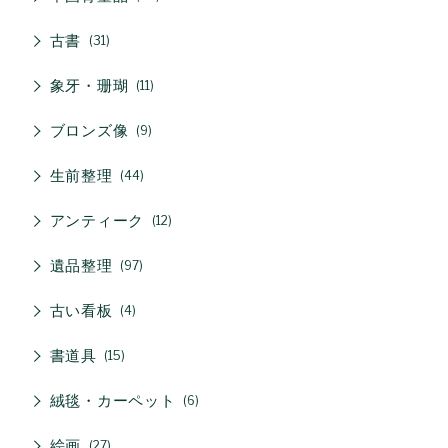
古書
31
象牙・珊瑚
11
ブロンズ像
9
生前整理
44
アンティーク
12
遺品整理
97
古い看板
4
書道具
15
絨毯・カーペット
6
絵画
27