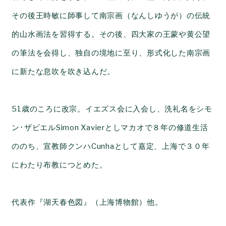
その後王時敏に師事して南宗画（なんしゆうが）の伝統
的山水画法を習得する。その後、四大家の王蒙や黄公望
の筆法を会得し、独自の境地に至り、形式化した南宗画
に新たな息吹を吹き込んだ。
51歳のころに改宗。イエズス会に入会し、洗礼名をシモ
ン･ザビエルSimon Xavierとしマカオで８年の修道生活
ののち、宣教師クンハCunhaとして嘉定、上海で３０年
にわたり布教につとめた。
代表作『湖天春色図』（上海博物館）他。