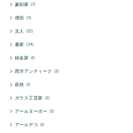
篆刻家
7
僧侶
3
文人
22
書家
34
鋳金家
1
西洋アンティーク
2
萩焼
1
ガラス工芸家
2
アールヌーボー
2
アールデコ
1