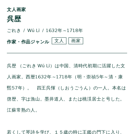
文人画家
呉歴
ごれき
Wú Lì
1632年～1718年
文人
画家
作家・作品ジャンル
呉歴 （ごれき Wú Lì）は中国、清時代初期に活躍した文
人画家。西暦1632年～1718年（明・崇禎5年～清・康
煕57年）。 四王呉惲（しおうごうん）の一人。本名は
啓歴、字は漁山。墨井道人、または桃渓居士と号した。
江蘇常熟の人。
若くして琴詩を学び、１５歳の時に王鑑の門下に入り、