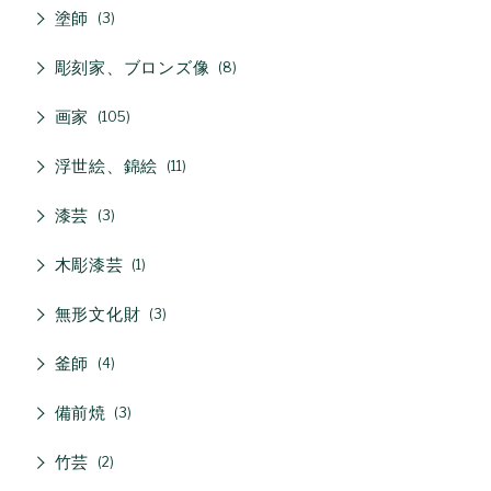
塗師
3
彫刻家、ブロンズ像
8
画家
105
浮世絵、錦絵
11
漆芸
3
木彫漆芸
1
無形文化財
3
釜師
4
備前焼
3
竹芸
2