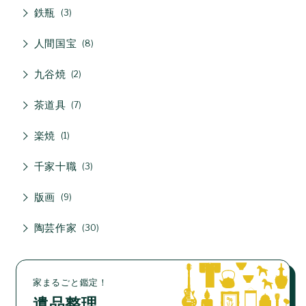
鉄瓶
3
人間国宝
8
九谷焼
2
茶道具
7
楽焼
1
千家十職
3
版画
9
陶芸作家
30
家まるごと鑑定！
遺品整理