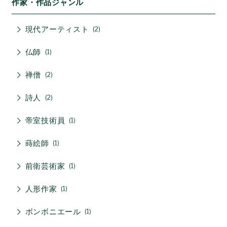
作家・作品ジャンル
現代アーティスト
2
仏師
1
禅僧
2
詩人
2
帝室技術員
1
蒔絵師
1
前衛芸術家
1
人形作家
1
ボンボニエール
1