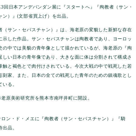
3回日本アンデパンダン展に『スタートへ』『殉教者（サン・
ャン）』(文部省買上げ）を出品。
（サン・セバスチャン）』は、海老原の変貌した新鮮な存在
に示した作品。サン・セバスチャンは殉教者であり、ヨーロッ
史の中では美貌の青年像として描かれているが、海老原の『殉
逞しい日本の青年像であり、大きな面に体は分割されて構成さ
筆触と褐色とで肉付けされている。今次大戦の中で戦死した若
彫刻家、また、日本の全ての戦死した青年のための鎮魂歌とし
ている。
老原美術研究所を熊本市南坪井町に開設。
ロン・ド・メエに『殉教者（サン・セバスチャン）』『騎
待出品。