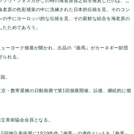
ンソワ・フォスカがこの時の海老原喜之助を推賞したのは、こ
海老原の色彩感覚の中に洗練された日本的伝統を見、そのコン
ンの中にヨーロッパ的な伝統を見、その新鮮な結合を海老原の
したためであろう。
ューヨーク個展が開かれ、出品の『曲馬』がカーネギー財団
げられる。
国。
京・数寄屋橋の日動画廊で第1回個展開催。以後、継続的に個
。
立美術協会会員となる。
5回独立美術展に1929年作『曲馬』の連作といえる『曲馬』