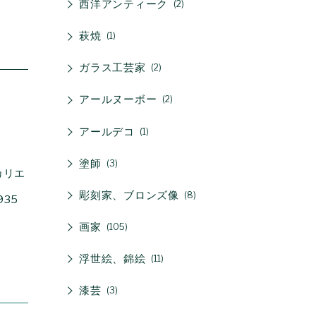
西洋アンティーク
2
萩焼
1
ガラス工芸家
2
アールヌーボー
2
アールデコ
1
塗師
3
カリエ
彫刻家、ブロンズ像
8
35
画家
105
浮世絵、錦絵
11
漆芸
3