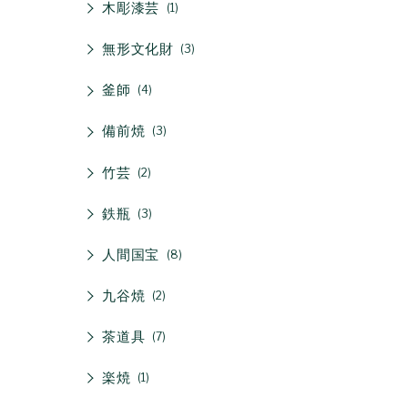
木彫漆芸
1
無形文化財
3
釜師
4
備前焼
3
竹芸
2
鉄瓶
3
人間国宝
8
九谷焼
2
茶道具
7
楽焼
1