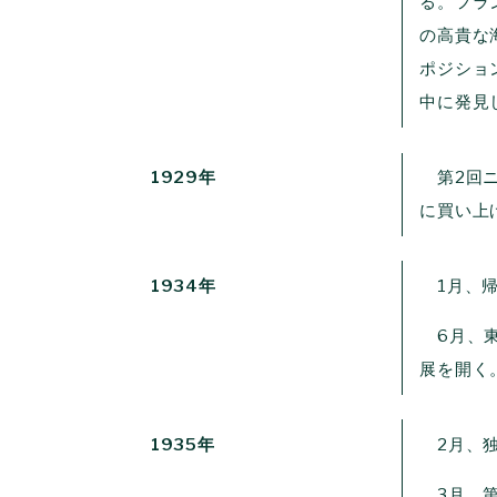
る。フラ
の高貴な
ポジショ
中に発見
1929年
第2回ニ
に買い上
1934年
1月、帰
6月、東
展を開く
1935年
2月、独
3月、第