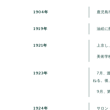
1904年
鹿児島市
1919年
油絵に熱
1921年
上京し、
美術学校
1923年
7月、渡
ねる。後
9月、第
1924年
サロン・