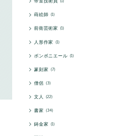
帝室技術員
1
蒔絵師
1
前衛芸術家
1
人形作家
1
ボンボニエール
1
篆刻家
7
僧侶
3
文人
22
書家
34
鋳金家
1