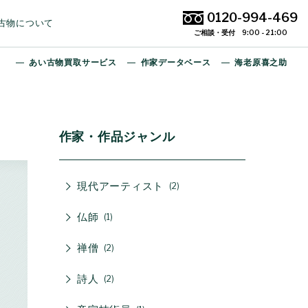
0120-994-469
古物について
ご相談・受付 9:00 - 21:00
あい古物買取サービス
作家データベース
海老原喜之助
作家・作品ジャンル
現代アーティスト
2
仏師
1
禅僧
2
詩人
2