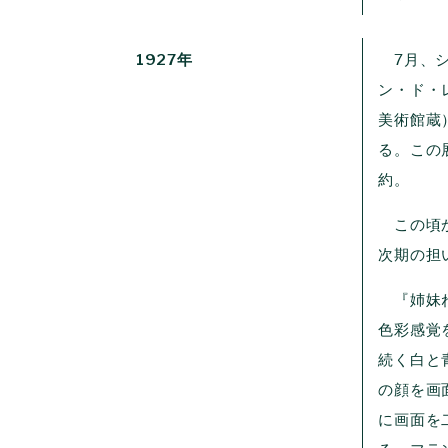
1927年
7月、シ
ン・ド・
美術館蔵
る。この
約。
この頃か
次期の担
『姉妹ね
色彩感覚
続く白と
の顔を画
に画面を