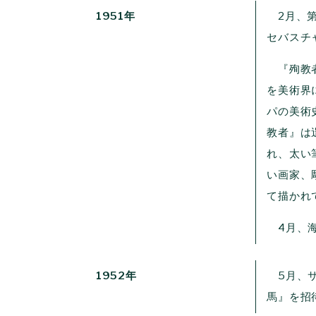
1951年
2月、第
セバスチ
『殉教者
を美術界
パの美術
教者』は
れ、太い
い画家、
て描かれ
4月、海
1952年
5月、サ
馬』を招