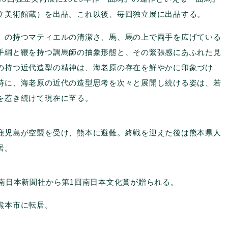
立美術館蔵）を出品。これ以後、毎回独立展に出品する。
の持つマティエルの清潔さ、馬、馬の上で両手を広げている
手綱と鞭を持つ調馬師の抽象形態と、その緊張感にあふれた見
の持つ近代造型の精神は、海老原の存在を鮮やかに印象づけ
時に、海老原の近代の造型思考を次々と展開し続ける姿は、若
を惹き続けて現在に至る。
児島が空襲を受け、熊本に避難。終戦を迎えた後は熊本県人
居。
南日本新聞社から第1回南日本文化賞が贈られる。
本市に転居。