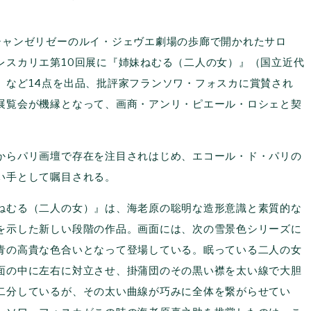
ャンゼリゼーのルイ・ジェヴエ劇場の歩廊で開かれたサロ
レスカリエ第10回展に『姉妹ねむる（二人の女）』（国立近代
）など14点を出品、批評家フランソワ・フォスカに賞賛され
展覧会が機縁となって、画商・アンリ・ピエール・ロシェと契
らパリ画壇で存在を注目されはじめ、エコール・ド・パリの
い手として嘱目される。
むる（二人の女）』は、海老原の聡明な造形意識と素質的な
を示した新しい段階の作品。画面には、次の雪景色シリーズに
青の高貴な色合いとなって登場している。眠っている二人の女
面の中に左右に対立させ、掛蒲団のその黒い襟を太い線で大胆
二分しているが、その太い曲線が巧みに全体を繋がらせてい