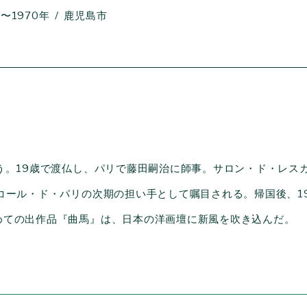
年〜1970年
鹿児島市
う。19歳で渡仏し、パリで藤田嗣治に師事。サロン・ド・レス
コール・ド・パリの次期の担い手として嘱目される。帰国後、19
めての出作品『曲馬』は、日本の洋画壇に新風を吹き込んだ。