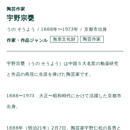
陶芸作家
宇野宗甕
うの そうよう
1888年〜1973年
京都市出身
無形文化財
陶芸作家
作家・作品ジャンル
宇野宗甕 （うの そうよう）は中国５大名窯の釉薬研究
と作品の再現に生涯を捧げた陶芸家です。
1888〜1973 大正〜昭和時代にかけて活躍した京都市
出身。
1888年（明治21年）2月7日、陶芸家宇野仁松の長男と