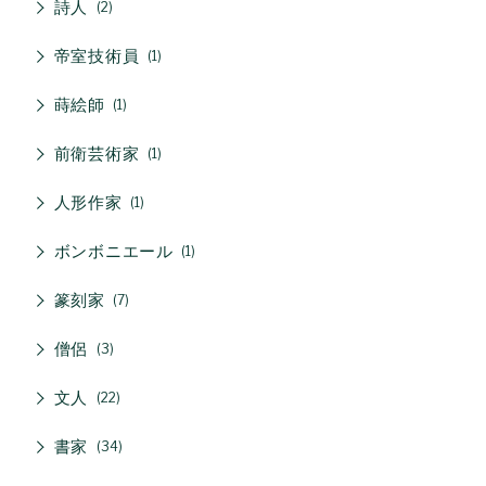
詩人
2
帝室技術員
1
蒔絵師
1
前衛芸術家
1
人形作家
1
ボンボニエール
1
篆刻家
7
僧侶
3
文人
22
書家
34