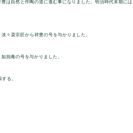
祥豊は自然と作陶の道に進む事になりました。明治時代末期には
。
元・淡々斎宗匠から祥豊の号を与かりました。
、如拙庵の号を与かりました。
張する。