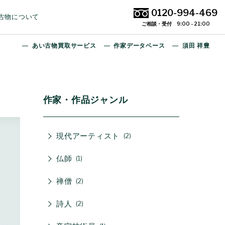
0120-994-469
古物について
ご相談・受付 9:00 - 21:00
あい古物買取サービス
作家データベース
須田 祥豊
作家・作品ジャンル
現代アーティスト
2
仏師
1
禅僧
2
詩人
2