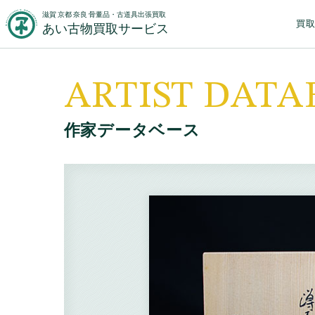
滋賀 京都 奈良 骨董品・古道具出張買取
買
あい古物買取サービス
ARTIST DATA
作家データベース