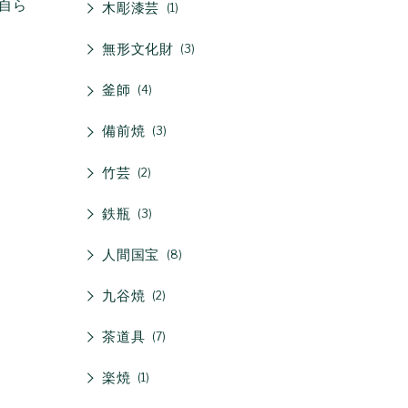
自ら
木彫漆芸
1
無形文化財
3
釜師
4
備前焼
3
竹芸
2
鉄瓶
3
人間国宝
8
九谷焼
2
茶道具
7
楽焼
1