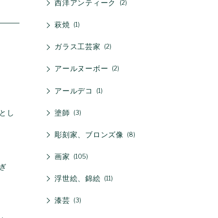
西洋アンティーク
2
萩焼
1
ガラス工芸家
2
アールヌーボー
2
アールデコ
1
塗師
とし
3
彫刻家、ブロンズ像
8
画家
105
ぎ
浮世絵、錦絵
11
漆芸
3