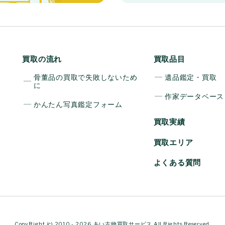
買取の流れ
買取品目
骨董品の買取で失敗しないため
遺品鑑定・買取
に
作家データベース
かんたん写真鑑定フォーム
買取実績
買取エリア
よくある質問
CopyRight (c) 2010 - 2026 あい古物買取サービス All Rights Reserved.