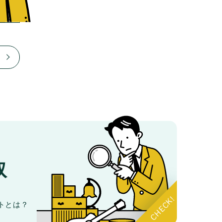
取
。
トとは？