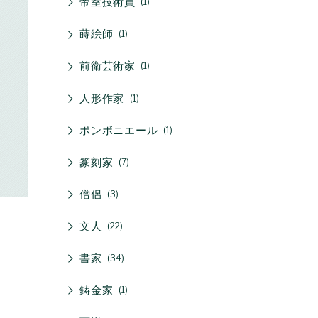
帝室技術員
1
蒔絵師
1
前衛芸術家
1
人形作家
1
ボンボニエール
1
篆刻家
7
僧侶
3
文人
22
書家
34
鋳金家
1