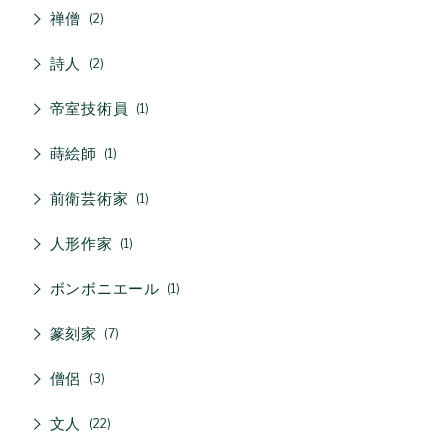
禅僧
2
詩人
2
帝室技術員
1
蒔絵師
1
前衛芸術家
1
人形作家
1
ボンボニエール
1
篆刻家
7
僧侶
3
文人
22