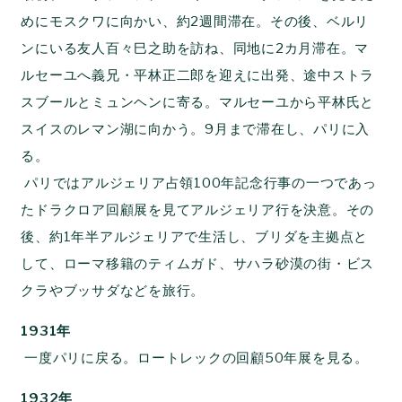
めにモスクワに向かい、約2週間滞在。その後、ベルリ
ンにいる友人百々巳之助を訪ね、同地に2カ月滞在。マ
ルセーユへ義兄・平林正二郎を迎えに出発、途中ストラ
スブールとミュンヘンに寄る。マルセーユから平林氏と
スイスのレマン湖に向かう。9月まで滞在し、パリに入
る。
パリではアルジェリア占領100年記念行事の一つであっ
たドラクロア回顧展を見てアルジェリア行を決意。その
後、約1年半アルジェリアで生活し、ブリダを主拠点と
して、ローマ移籍のティムガド、サハラ砂漠の街・ビス
クラやブッサダなどを旅行。
1931年
一度パリに戻る。ロートレックの回顧50年展を見る。
1932年