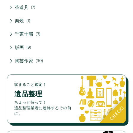
茶道具
7
楽焼
1
千家十職
3
版画
9
陶芸作家
30
家まるごと鑑定！
遺品整理
ちょっと待って！
遺品整理業者に連絡するその前
に。