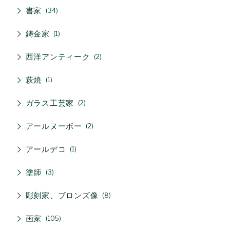
書家
34
鋳金家
1
西洋アンティーク
2
萩焼
1
ガラス工芸家
2
アールヌーボー
2
アールデコ
1
塗師
3
彫刻家、ブロンズ像
8
画家
105