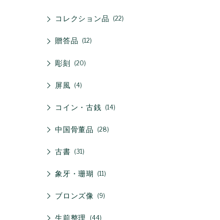
コレクション品
22
贈答品
12
彫刻
20
屏風
4
コイン・古銭
14
中国骨董品
28
古書
31
象牙・珊瑚
11
ブロンズ像
9
生前整理
44