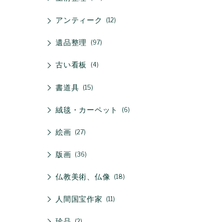
アンティーク
12
遺品整理
97
古い看板
4
書道具
15
絨毯・カーペット
6
絵画
27
版画
36
仏教美術、仏像
18
人間国宝作家
11
珍品
2