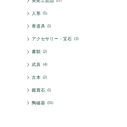
美術工芸品
17
人形
5
香道具
1
アクセサリー・宝石
3
書額
2
武具
4
古本
2
鑑賞石
1
陶磁器
16