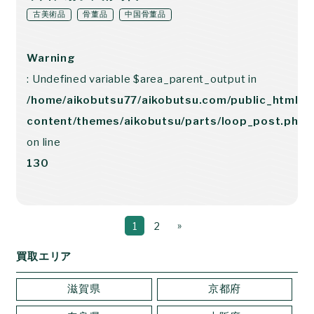
古美術品
骨董品
中国骨董品
Warning
: Undefined variable $area_parent_output in
/home/aikobutsu77/aikobutsu.com/public_html/w
content/themes/aikobutsu/parts/loop_post.php
on line
130
»
1
2
買取エリア
滋賀県
京都府