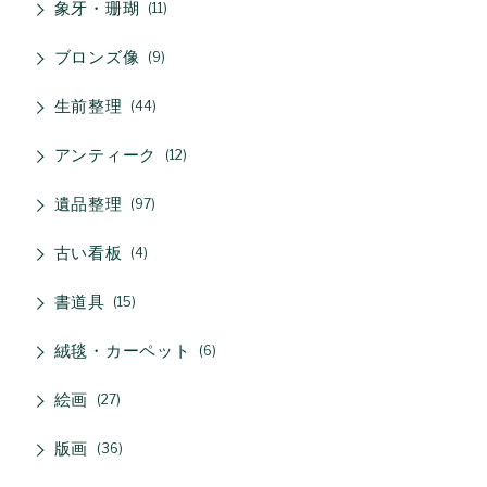
象牙・珊瑚
11
ブロンズ像
9
生前整理
44
アンティーク
12
遺品整理
97
古い看板
4
書道具
15
絨毯・カーペット
6
絵画
27
版画
36