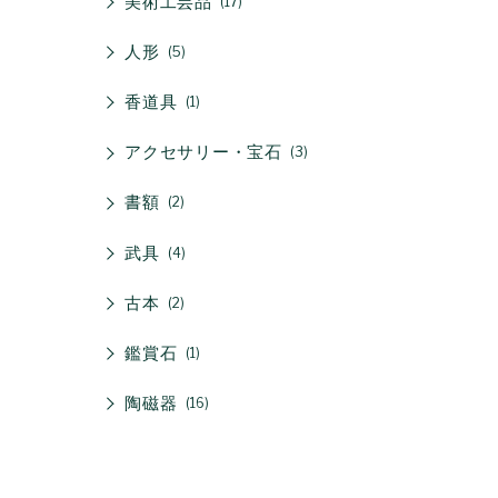
美術工芸品
17
人形
5
香道具
1
アクセサリー・宝石
3
書額
2
武具
4
古本
2
鑑賞石
1
陶磁器
16