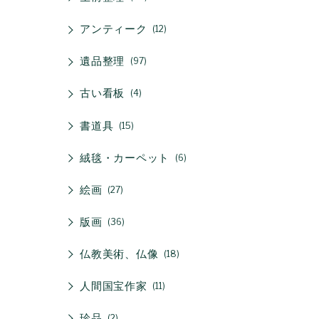
アンティーク
12
遺品整理
97
古い看板
4
書道具
15
絨毯・カーペット
6
絵画
27
版画
36
仏教美術、仏像
18
人間国宝作家
11
珍品
2