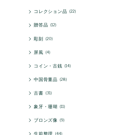
コレクション品
22
贈答品
12
彫刻
20
屏風
4
コイン・古銭
14
中国骨董品
28
古書
31
象牙・珊瑚
11
ブロンズ像
9
生前整理
44