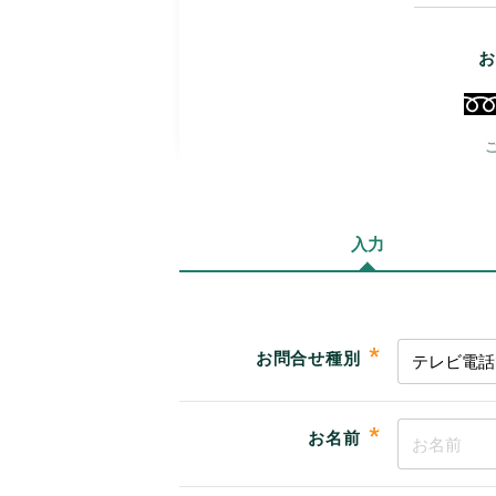
お
ご
入力
*
お問合せ種別
*
お名前