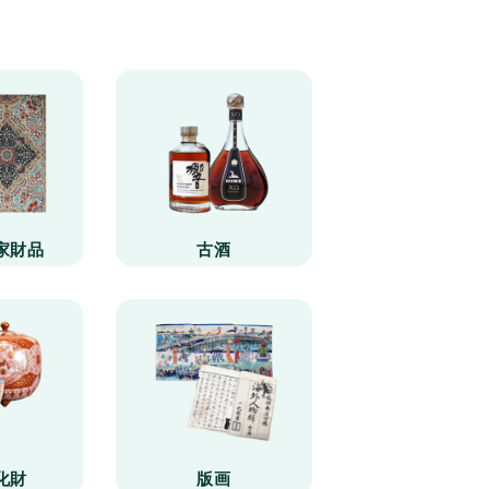
家財品
古酒
化財
版画