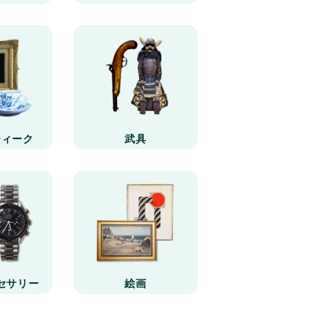
ティーク
武具
セサリー
絵画