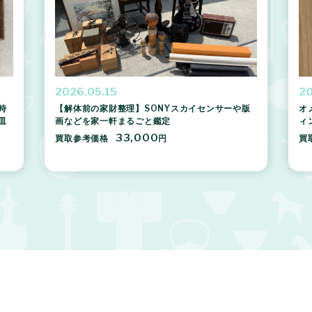
2026.05.15
20
時
【解体前の家財整理】SONYスカイセンサーや版
オ
皿
画などを家一軒まるごと鑑定
ィ
33,000
買取参考価格
円
買