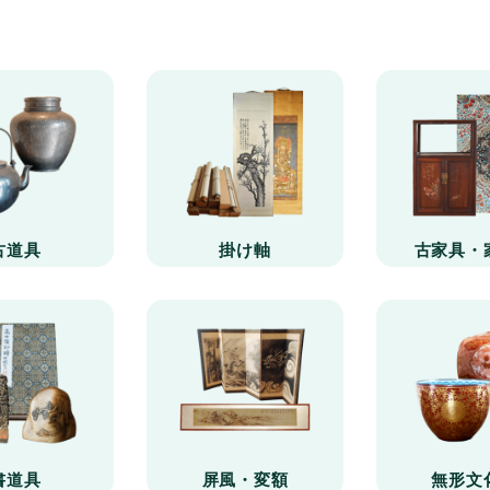
古道具
掛け軸
古家具・
書道具
屏風・変額
無形文