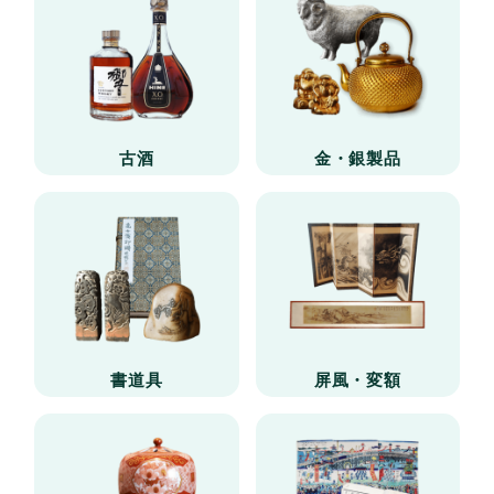
古酒
金・銀製品
書道具
屏風・変額