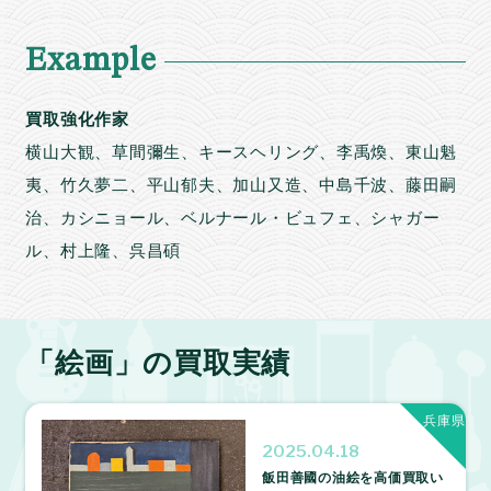
Example
買取強化作家
横山大観、草間彌生、キースヘリング、李禹煥、東山魁
夷、竹久夢二、平山郁夫、加山又造、中島千波、藤田嗣
治、カシニョール、ベルナール・ビュフェ、シャガー
ル、村上隆、呉昌碩
「絵画」の買取実績
兵庫県
2025.04.18
飯田善國の油絵を高価買取い