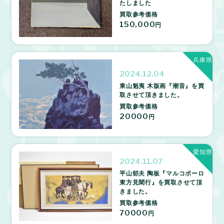
たしました
買取参考価格
150,000
円
兵庫県
2024.12.04
東山魁夷 木版画『潮音』を買
取させて頂きました。
買取参考価格
20000
円
愛知県
2024.11.07
平山郁夫 陶板『マルコポーロ
東方見聞行』を買取させて頂
きました。
買取参考価格
70000
円