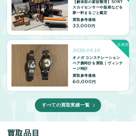
【解体前の家財整理】SONY
スカイセンサーや版画などを
家一軒まるごと鑑定
買取参考価格
33,000
円
京都府
2026.04.14
オメガ コンステレーション
ペア腕時計を買取｜ヴィンテ
ージ時計
買取参考価格
60,000
円
すべての買取実績一覧
買取品目