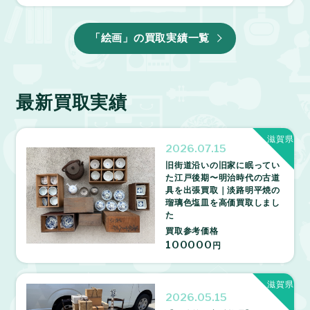
「絵画」の買取実績一覧
最新買取実績
滋賀県
2026.07.15
旧街道沿いの旧家に眠ってい
た江戸後期〜明治時代の古道
具を出張買取｜淡路明平焼の
瑠璃色塩皿を高価買取しまし
た
買取参考価格
100000
円
滋賀県
2026.05.15