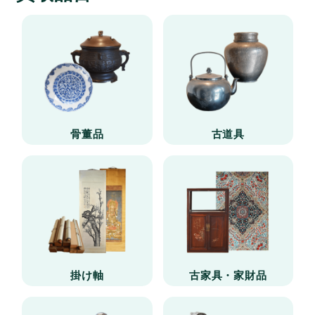
骨董品
古道具
掛け軸
古家具・家財品