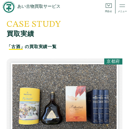
あい古物買取サービス
問合せ
メニュー
CASE STUDY
買取実績
「古酒」
の買取実績一覧
京都府