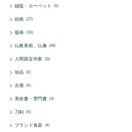
絨毯・カーペット
6
絵画
27
版画
36
仏教美術、仏像
18
人間国宝作家
11
珍品
2
古酒
6
美術書・専門書
3
刀剣
5
ブランド食器
4