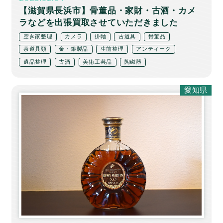
【滋賀県長浜市】骨董品・家財・古酒・カメ
ラなどを出張買取させていただきました
空き家整理
カメラ
掛軸
古道具
骨董品
茶道具類
金・銀製品
生前整理
アンティーク
遺品整理
古酒
美術工芸品
陶磁器
愛知県