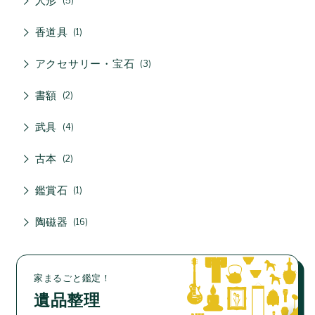
人形
5
香道具
1
アクセサリー・宝石
3
書額
2
武具
4
古本
2
鑑賞石
1
陶磁器
16
家まるごと鑑定！
遺品整理