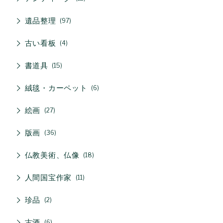
遺品整理
97
古い看板
4
書道具
15
絨毯・カーペット
6
絵画
27
版画
36
仏教美術、仏像
18
人間国宝作家
11
珍品
2
古酒
6