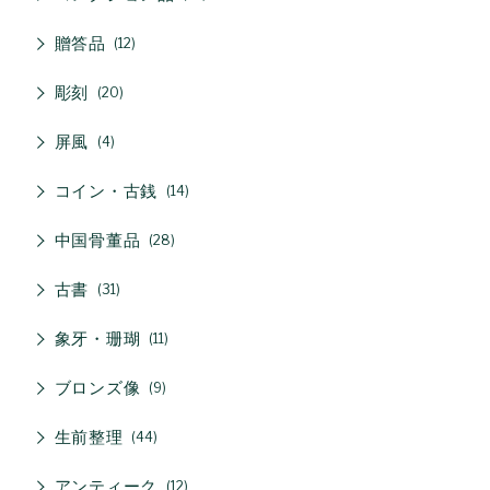
贈答品
12
彫刻
20
屏風
4
コイン・古銭
14
中国骨董品
28
古書
31
象牙・珊瑚
11
ブロンズ像
9
生前整理
44
アンティーク
12