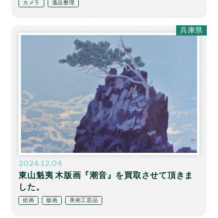
カメラ
遺品整理
兵庫県
2024.12.04
東山魁夷 木版画『潮音』を買取させて頂きま
した。
絵画
版画
美術工芸品