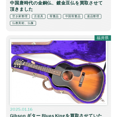
中国唐時代の金銅仏、鍍金豆仏を買取させて
頂きました
空き家整理
古道具
骨董品
中国骨董品
遺品整理
仏教美術、仏像
福井県
2025.01.16
Gibson ギター Blues Kingを買取させていた