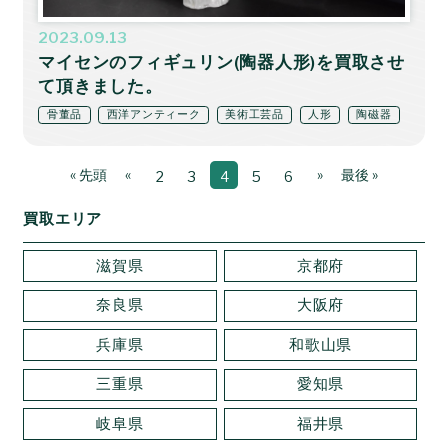
2023.09.13
マイセンのフィギュリン(陶器人形)を買取させ
て頂きました。
骨董品
西洋アンティーク
美術工芸品
人形
陶磁器
« 先頭
«
»
最後 »
2
3
4
5
6
買取エリア
滋賀県
京都府
奈良県
大阪府
兵庫県
和歌山県
三重県
愛知県
岐阜県
福井県