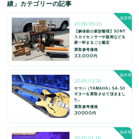
績」カテゴリーの記事
滋賀県
2026.05.15
【解体前の家財整理】SONY
スカイセンサーや版画などを
家一軒まるごと鑑定
買取参考価格
33,000
円
福井県
2025.03.31
ヤマハ（YAMAHA）SA-50
ギターを買取させて頂きまし
た。
買取参考価格
30000
円
福井県
2025.01.16