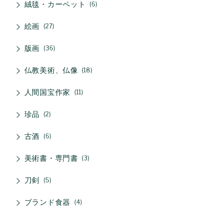
絨毯・カーペット
6
絵画
27
版画
36
仏教美術、仏像
18
人間国宝作家
11
珍品
2
古酒
6
美術書・専門書
3
刀剣
5
ブランド食器
4