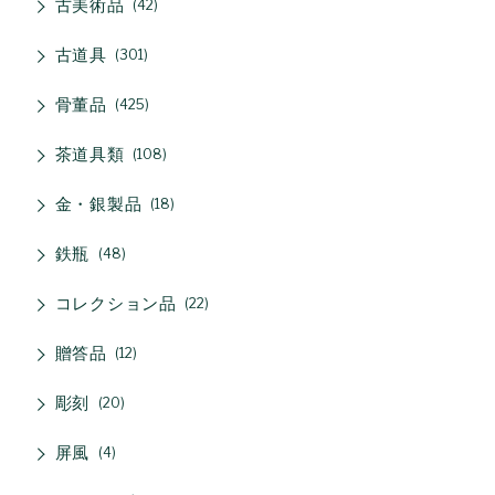
古美術品
42
古道具
301
骨董品
425
茶道具類
108
金・銀製品
18
鉄瓶
48
コレクション品
22
贈答品
12
彫刻
20
屏風
4