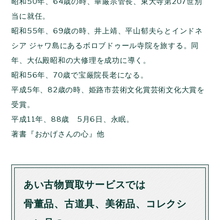
昭和50年、64歳の時、華厳宗管長、東大寺第207世別
当に就任。
昭和55年、69歳の時、井上靖、平山郁夫らとインドネ
シア ジャワ島にあるボロブドゥール寺院を旅する。同
年、大仏殿昭和の大修理を成功に導く。
昭和56年、70歳で宝厳院長老になる。
平成5年、82歳の時、姫路市芸術文化賞芸術文化大賞を
受賞。
平成11年、88歳 5月6日、永眠。
著書『おかげさんの心』他
あい古物買取サービスでは
骨董品、古道具、美術品、コレクシ