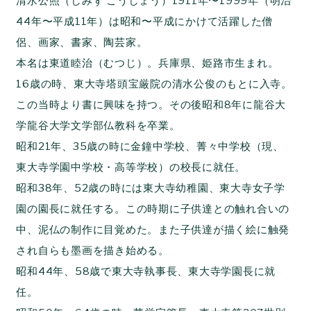
清水公照（しみず こうしょう）1911年〜1999年（明治
44年〜平成11年）は昭和〜平成にかけて活躍した僧
侶、画家、書家、陶芸家。
本名は東道睦治（むつじ）。兵庫県、姫路市生まれ。
16歳の時、東大寺塔頭宝厳院の清水公俊のもとに入寺。
この当時より書に興味を持つ。その後昭和8年に龍谷大
学龍谷大学文学部仏教科を卒業。
昭和21年、35歳の時に金鐘中学校、菁々中学校（現、
東大寺学園中学校・高等学校）の校長に就任。
昭和38年、52歳の時には東大寺幼稚園、東大寺女子学
園の園長に就任する。この時期に子供達との触れ合いの
中、泥仏の制作に目覚めた。また子供達が描く絵に触発
され自らも墨画を描き始める。
昭和44年、58歳で東大寺執事長、東大寺学園長に就
任。