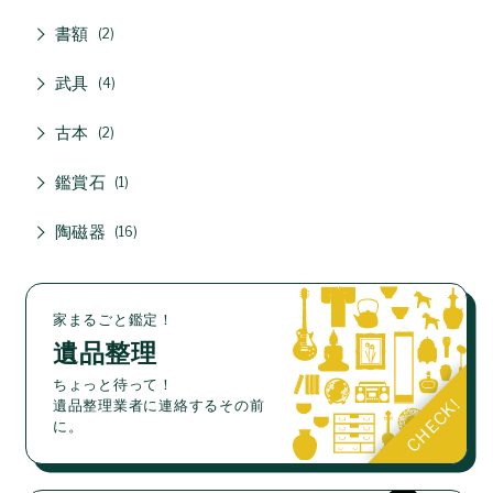
書額
2
武具
4
古本
2
鑑賞石
1
陶磁器
16
家まるごと鑑定！
遺品整理
ちょっと待って！
遺品整理業者に連絡するその前
に。