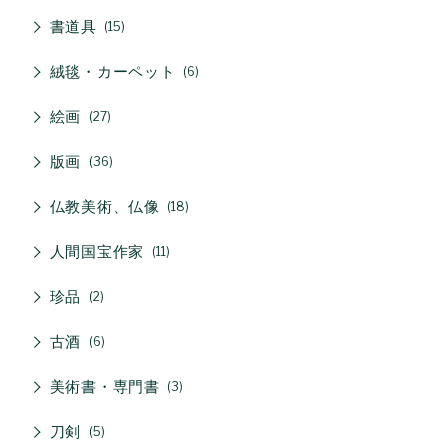
書道具
15
絨毯・カーペット
6
絵画
27
版画
36
仏教美術、仏像
18
人間国宝作家
11
珍品
2
古酒
6
美術書・専門書
3
刀剣
5