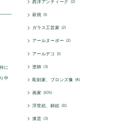
西洋アンティーク
2
萩焼
1
ガラス工芸家
2
アールヌーボー
2
アールデコ
1
塗師
特に
3
り中
彫刻家、ブロンズ像
8
画家
105
浮世絵、錦絵
11
漆芸
3