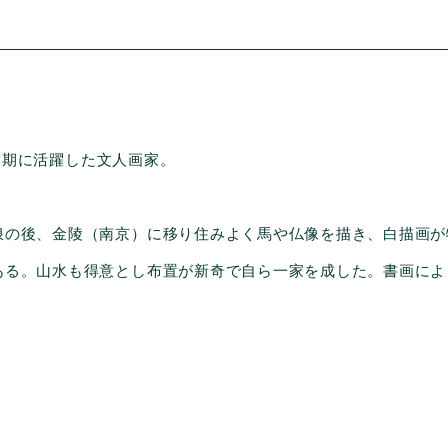
代末期に活躍した文人画家。
浪の後、金陵（南京）に移り住みよく馬や仏像を描き、白描画が
ある。山水も得意とし布置が新奇で自ら一家を成した。書画によ