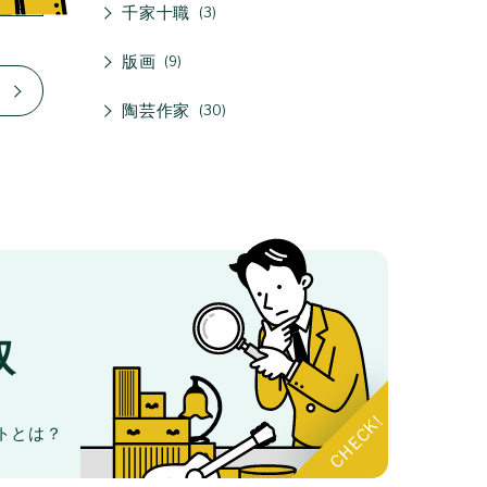
千家十職
3
版画
9
陶芸作家
30
取
。
トとは？