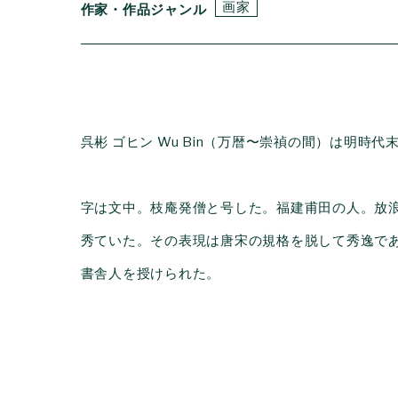
画家
作家・作品ジャンル
呉彬 ゴヒン Wu Bin（万暦〜崇禎の間）は明時
字は文中。枝庵発僧と号した。福建甫田の人。放
秀ていた。その表現は唐宋の規格を脱して秀逸で
書舎人を授けられた。