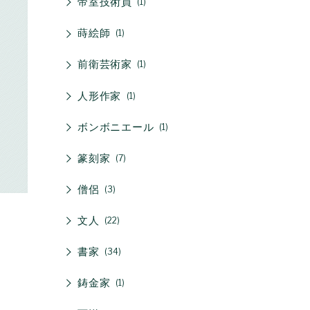
帝室技術員
1
蒔絵師
1
前衛芸術家
1
人形作家
1
ボンボニエール
1
篆刻家
7
僧侶
3
文人
22
書家
34
鋳金家
1