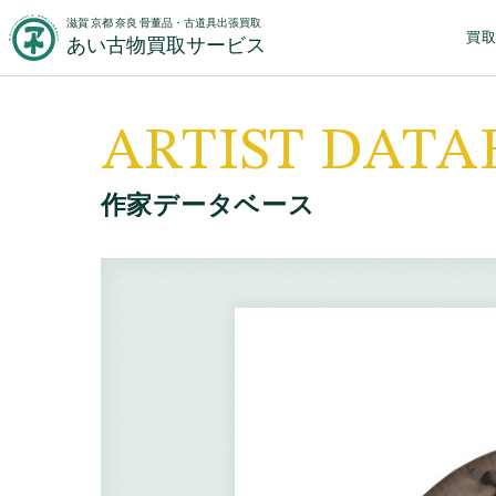
滋賀 京都 奈良 骨董品・古道具出張買取
買
あい古物買取サービス
ARTIST DATA
作家データベース