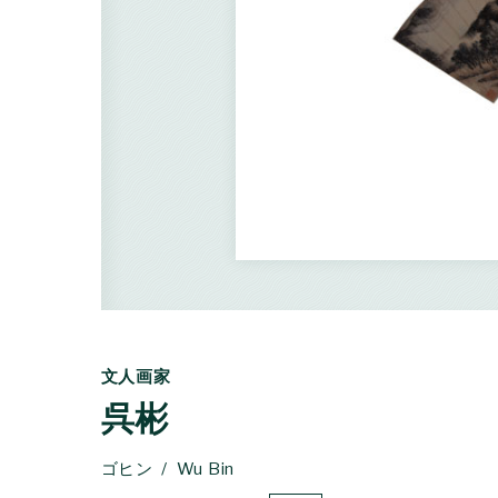
文人画家
呉彬
ゴヒン
Wu Bin