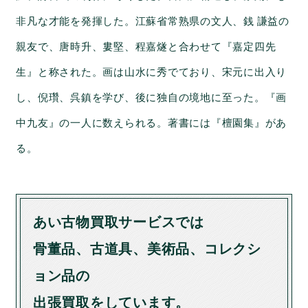
非凡な才能を発揮した。江蘇省常熟県の文人、銭 謙益の
親友で、唐時升、婁堅、程嘉燧と合わせて『嘉定四先
生』と称された。画は山水に秀でており、宋元に出入り
し、倪瓚、呉鎮を学び、後に独自の境地に至った。『画
中九友』の一人に数えられる。著書には『檀園集』があ
る。
あい古物買取サービスでは
骨董品、古道具、美術品、コレクシ
ョン品の
出張買取をしています。