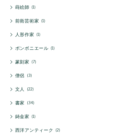
蒔絵師
1
前衛芸術家
1
人形作家
1
ボンボニエール
1
篆刻家
7
僧侶
3
文人
22
書家
34
鋳金家
1
西洋アンティーク
2