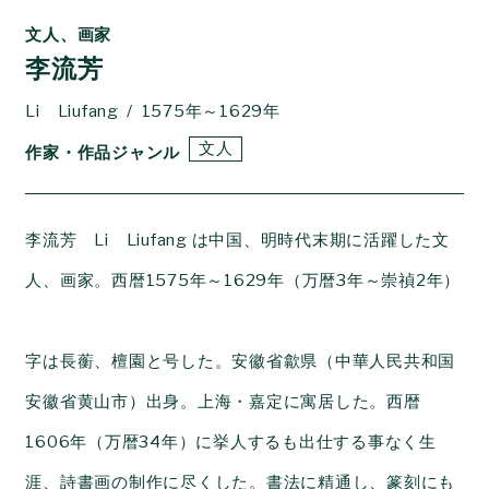
文人、画家
李流芳
Li Liufang
1575年～1629年
文人
作家・作品ジャンル
李流芳 Li Liufang は中国、明時代末期に活躍した文
人、画家。西暦1575年～1629年（万暦3年～崇禎2年）
字は長蘅、檀園と号した。安徽省歙県（中華人民共和国
安徽省黄山市）出身。上海・嘉定に寓居した。西暦
1606年（万暦34年）に挙人するも出仕する事なく生
涯、詩書画の制作に尽くした。書法に精通し、篆刻にも