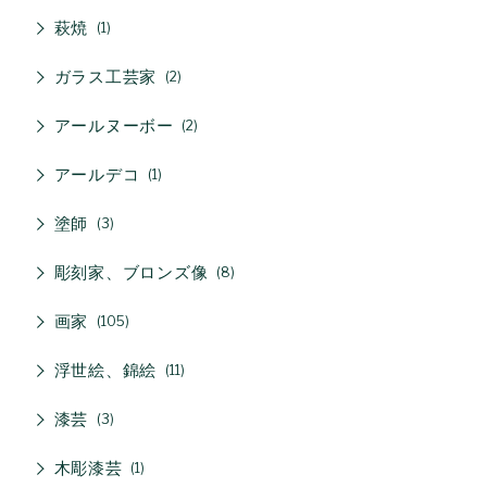
萩焼
1
ガラス工芸家
2
アールヌーボー
2
アールデコ
1
塗師
3
彫刻家、ブロンズ像
8
画家
105
浮世絵、錦絵
11
漆芸
3
木彫漆芸
1