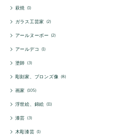
萩焼
1
ガラス工芸家
2
アールヌーボー
2
アールデコ
1
塗師
3
彫刻家、ブロンズ像
8
画家
105
浮世絵、錦絵
11
漆芸
3
木彫漆芸
1