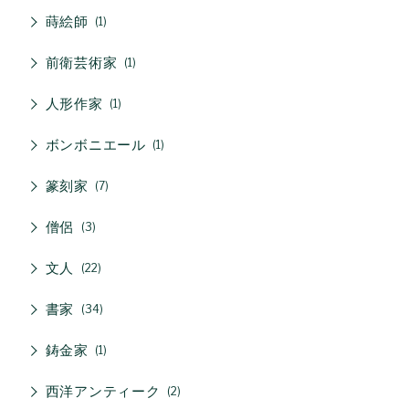
蒔絵師
1
前衛芸術家
1
人形作家
1
ボンボニエール
1
篆刻家
7
僧侶
3
文人
22
書家
34
鋳金家
1
西洋アンティーク
2