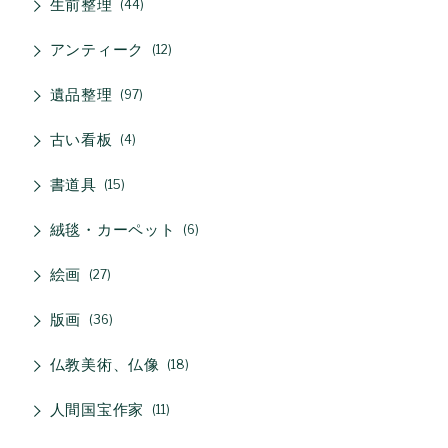
生前整理
44
アンティーク
12
遺品整理
97
古い看板
4
書道具
15
絨毯・カーペット
6
絵画
27
版画
36
仏教美術、仏像
18
人間国宝作家
11