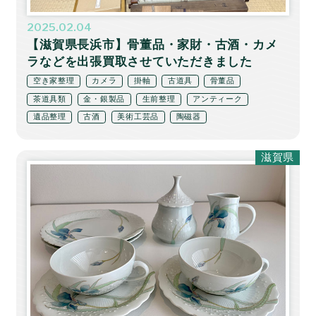
2025.02.04
【滋賀県長浜市】骨董品・家財・古酒・カメ
ラなどを出張買取させていただきました
空き家整理
カメラ
掛軸
古道具
骨董品
茶道具類
金・銀製品
生前整理
アンティーク
遺品整理
古酒
美術工芸品
陶磁器
滋賀県