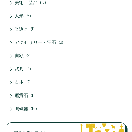
美術工芸品
17
人形
5
香道具
1
アクセサリー・宝石
3
書額
2
武具
4
古本
2
鑑賞石
1
陶磁器
16