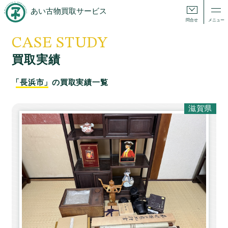
あい古物買取サービス
問合せ
メニュー
CASE STUDY
買取実績
「長浜市」
の買取実績一覧
滋賀県