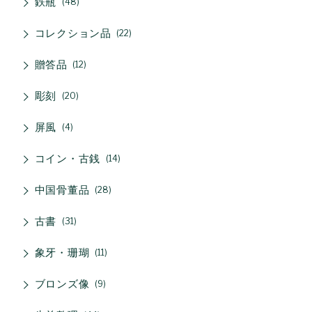
鉄瓶
48
コレクション品
22
贈答品
12
彫刻
20
屏風
4
コイン・古銭
14
中国骨董品
28
古書
31
象牙・珊瑚
11
ブロンズ像
9