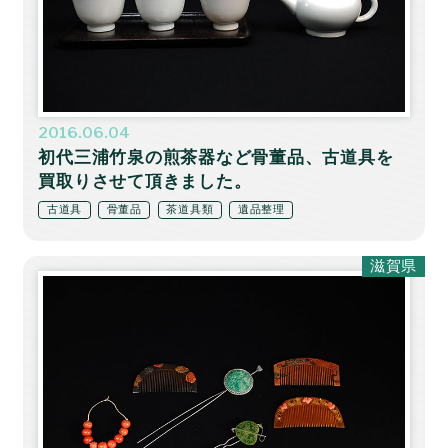
2016.06.04
初代三浦竹泉の煎茶器など骨董品、古道具を
買取りさせて頂きました。
古道具
骨董品
茶道具類
遺品整理
滋賀県