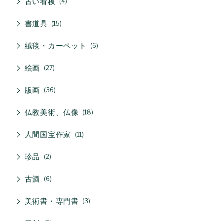
古い看板
4
書道具
15
絨毯・カーペット
6
絵画
27
版画
36
仏教美術、仏像
18
人間国宝作家
11
珍品
2
古酒
6
美術書・専門書
3