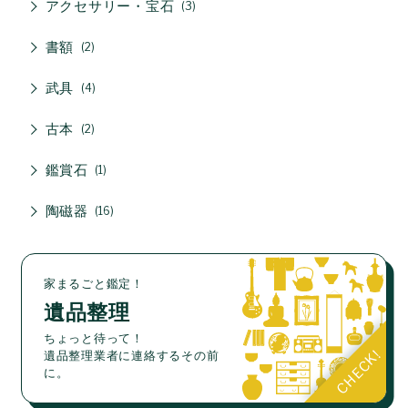
アクセサリー・宝石
3
書額
2
武具
4
古本
2
鑑賞石
1
陶磁器
16
家まるごと鑑定！
遺品整理
ちょっと待って！
遺品整理業者に連絡するその前
に。